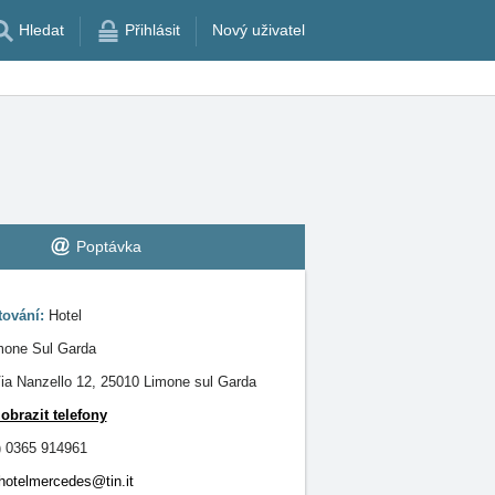
Hledat
Přihlásit
Nový uživatel
Poptávka
tování:
Hotel
mone Sul Garda
ia Nanzello 12, 25010 Limone sul Garda
obrazit telefony
) 0365 914961
hotelmercedes@tin.it