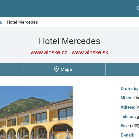
a
»
Hotel Mercedes
Hotel Mercedes
www.alpske.cz
www.alpske.sk
Mapa
Druh uby
Místo:
Li
Adresa:
V
Telefon:
z
Fax:
(+39
E-mail: