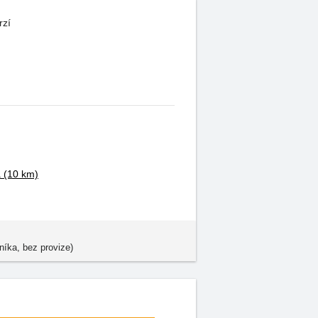
rzí
a
(10 km)
níka, bez provize)