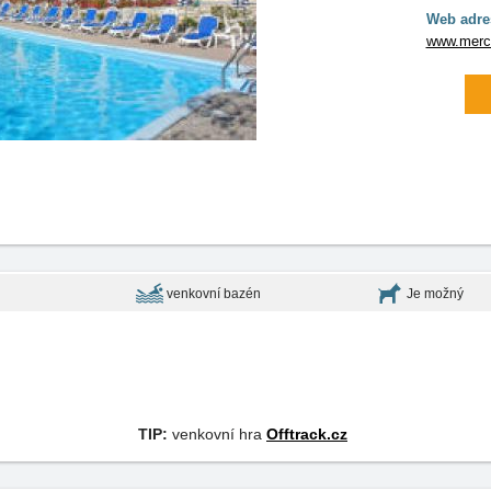
Web adre
www.merc
venkovní bazén
Je možný
TIP:
venkovní hra
Offtrack.cz