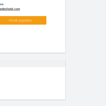
sa:
edeshotel.com
Poslat poptávku