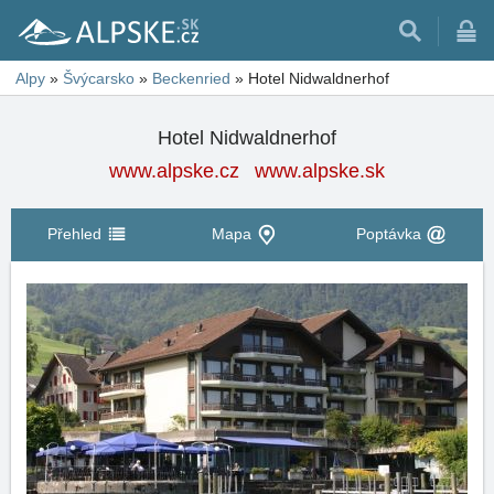
Alpy
»
Švýcarsko
»
Beckenried
»
Hotel Nidwaldnerhof
Hotel Nidwaldnerhof
www.alpske.cz
www.alpske.sk
Přehled
Mapa
Poptávka