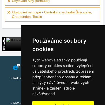
Ubytování Alpy (formulář)
Ubytování na mapě - Centrální a východní Švýcarsko,
Graubünden, Tessin
Používáme soubory
Krkonoše
Široká nabídka přímých kontaktů na ubytování
cookies
Tyto webové stránky používají
soubory cookies s cílem vylepšení
uživatelského prostředí, zobrazení
přizpůsobeného obsahu a reklam,
Reklama na tomto serveru
analýzy návštěvnosti webových
stránek a zjištění zdroje
návštěvnosti.
Katalog ubytování