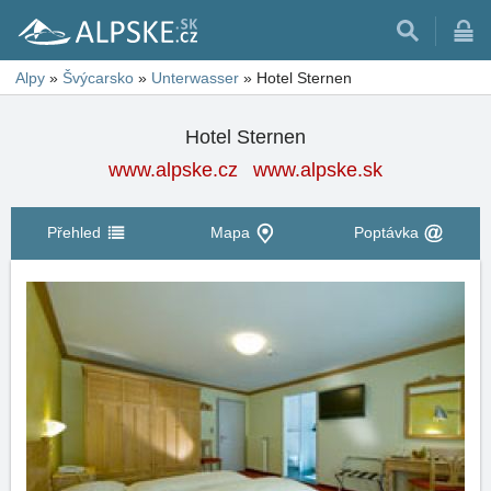
Alpy
»
Švýcarsko
»
Unterwasser
»
Hotel Sternen
Hotel Sternen
www.alpske.cz
www.alpske.sk
Přehled
Mapa
Poptávka