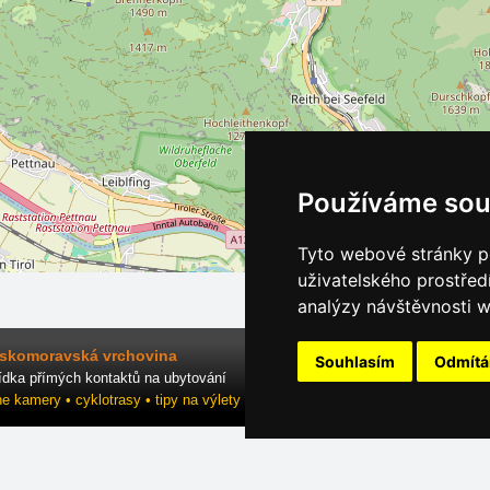
Používáme sou
Tyto webové stránky po
uživatelského prostřed
analýzy návštěvnosti w
skomoravská vrchovina
Souhlasím
Odmít
ídka přímých kontaktů na ubytování
ne kamery • cyklotrasy • tipy na výlety