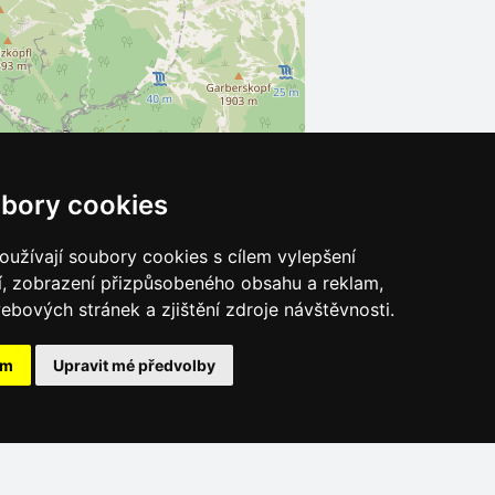
bory cookies
užívají soubory cookies s cílem vylepšení
Leaflet
| ©
OpenStreetMap
contributors
í, zobrazení přizpůsobeného obsahu a reklam,
ebových stránek a zjištění zdroje návštěvnosti.
ám
Upravit mé předvolby
Katalog ubytování