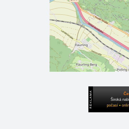
Če
Široká nab
počasí • onli