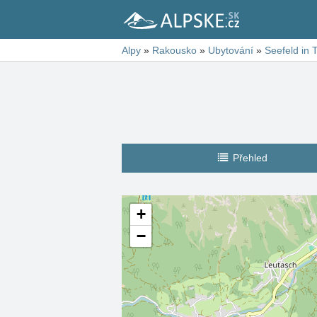
Alpy
»
Rakousko
»
Ubytování
»
Seefeld in T
Přehled
+
−