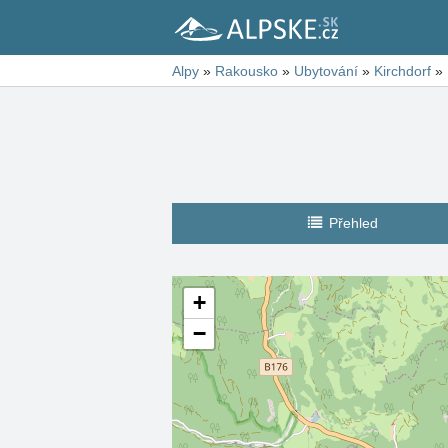
Alpy
»
Rakousko
»
Ubytování
»
Kirchdorf
»
Přehled
+
−