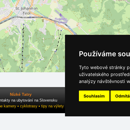
Používáme sou
Tyto webové stránky po
uživatelského prostřed
analýzy návštěvnosti w
Nízké Tatry
Souhlasím
Odmít
ntakty na ubytování na Slovensku
ne kamery • cyklotrasy • tipy na výlety