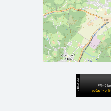
Přímé ko
počasí • onli