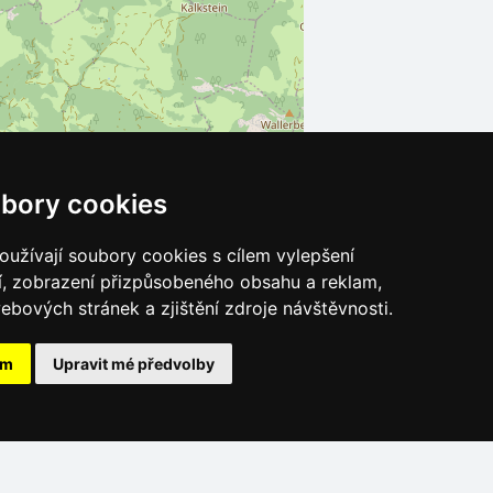
bory cookies
užívají soubory cookies s cílem vylepšení
Leaflet
| ©
OpenStreetMap
contributors
í, zobrazení přizpůsobeného obsahu a reklam,
ebových stránek a zjištění zdroje návštěvnosti.
ám
Upravit mé předvolby
Katalog ubytování