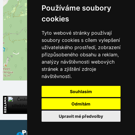
Používáme soubory
cookies
Tyto webové stránky používají
soubory cookies s cílem vylepšení
uživatelského prostředí, zobrazení
přizpůsobeného obsahu a reklam,
analýzy návštěvnosti webových
stránek a zjištění zdroje
návštěvnosti.
Leaflet
| ©
OpenStreetMap
contributors
Souhlasím
České středohoří
Odmítám
Široká nabídka přímých kontaktů na ubytování
Upravit mé předvolby