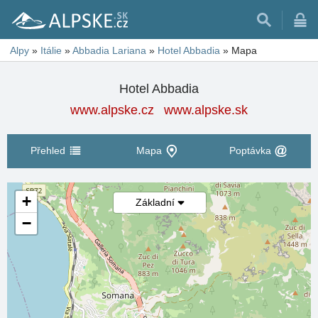
Alpy
»
Itálie
»
Abbadia Lariana
»
Hotel Abbadia
»
Mapa
Hotel Abbadia
www.alpske.cz
www.alpske.sk
Přehled
Mapa
Poptávka
+
Základní
−