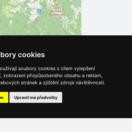
bory cookies
užívají soubory cookies s cílem vylepšení
Leaflet
| ©
OpenStreetMap
contributors
í, zobrazení přizpůsobeného obsahu a reklam,
ebových stránek a zjištění zdroje návštěvnosti.
ám
Upravit mé předvolby
Katalog ubytování