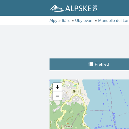
Alpy
»
Itálie
»
Ubytování
»
Mandello del Lar
Přehled
+
−