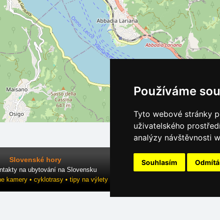
Používáme sou
Tyto webové stránky po
uživatelského prostřed
analýzy návštěvnosti w
Slovenské hory
Souhlasím
Odmít
ntakty na ubytování na Slovensku
ne kamery • cyklotrasy • tipy na výlety