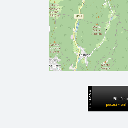
Přímé ko
počasí • onli