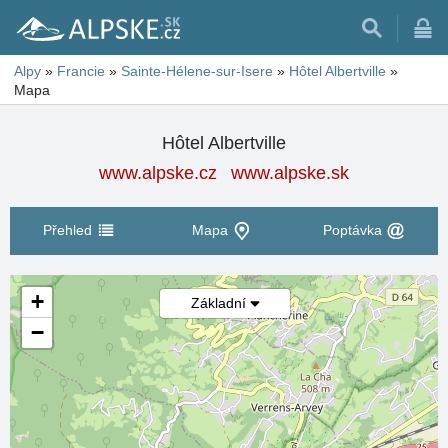
Alpy
»
Francie
»
Sainte-Hélene-sur-Isere
»
Hôtel Albertville
»
Mapa
Hôtel Albertville
www.alpske.cz
www.alpske.sk
Přehled
Mapa
Poptávka
+
Základní
−