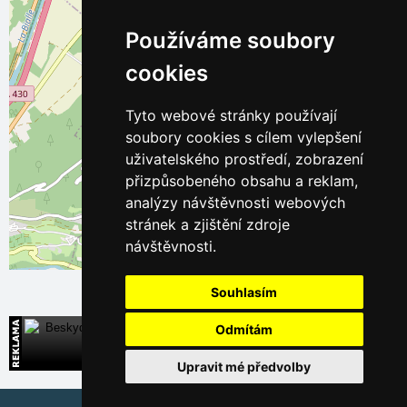
Používáme soubory
cookies
Tyto webové stránky používají
soubory cookies s cílem vylepšení
uživatelského prostředí, zobrazení
přizpůsobeného obsahu a reklam,
analýzy návštěvnosti webových
stránek a zjištění zdroje
návštěvnosti.
Leaflet
| ©
OpenStreetMap
contributors
Souhlasím
Odmítám
Beskydy
Široká nabídka přímých kontaktů na ubytování
Upravit mé předvolby