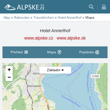
Alpy
»
Rakousko
»
Traunkirchen
»
Hotel Annerlhof
»
Mapa
Hotel Annerlhof
www.alpske.cz
www.alpske.sk
Přehled
Mapa
Poptávka
+
Základní
−