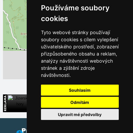
Používáme soubory
cookies
Tyto webové stránky používají
soubory cookies s cílem vylepšení
uživatelského prostředí, zobrazení
přizpůsobeného obsahu a reklam,
analýzy návštěvnosti webových
stránek a zjištění zdroje
návštěvnosti.
Leaflet
| ©
OpenStreetMap
contributors
Souhlasím
Jizerské hory
Odmítám
Široká nabídka přímých kontaktů na ubytování
Upravit mé předvolby