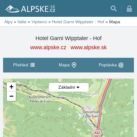
Alpy
»
Itálie
»
Vipiteno
»
Hotel Garni Wipptaler - Hof
»
Mapa
Hotel Garni Wipptaler - Hof
www.alpske.cz
www.alpske.sk
Přehled
Mapa
Poptávka
+
Základní
−