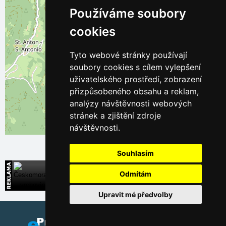
Používáme soubory
cookies
Tyto webové stránky používají
soubory cookies s cílem vylepšení
uživatelského prostředí, zobrazení
přizpůsobeného obsahu a reklam,
analýzy návštěvnosti webových
stránek a zjištění zdroje
návštěvnosti.
Leaflet
| ©
OpenStreetMap
contributors
Souhlasím
Českomoravská vrchovina
Odmítám
Široká nabídka přímých kontaktů na ubytování
Upravit mé předvolby