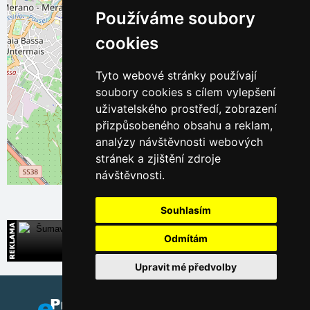
Používáme soubory
cookies
Tyto webové stránky používají
soubory cookies s cílem vylepšení
uživatelského prostředí, zobrazení
přizpůsobeného obsahu a reklam,
analýzy návštěvnosti webových
stránek a zjištění zdroje
návštěvnosti.
Leaflet
| ©
OpenStreetMap
contributors
Souhlasím
Šumava
Odmítám
Široká nabídka přímých kontaktů na ubytování
Upravit mé předvolby