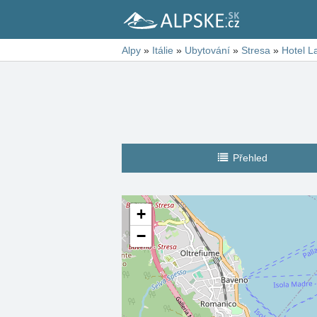
Alpy
»
Itálie
»
Ubytování
»
Stresa
»
Hotel L
Přehled
+
−