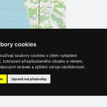
bory cookies
užívají soubory cookies s cílem vylepšení
Leaflet
| ©
OpenStreetMap
contributors
í, zobrazení přizpůsobeného obsahu a reklam,
ebových stránek a zjištění zdroje návštěvnosti.
ám
Upravit mé předvolby
Katalog ubytování