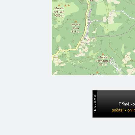
Přímé ko
počasí • onli