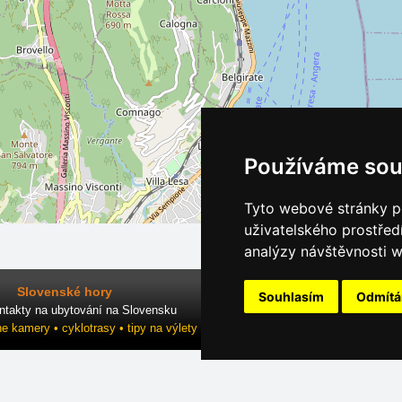
Používáme sou
Tyto webové stránky po
uživatelského prostřed
analýzy návštěvnosti w
Slovenské hory
Souhlasím
Odmít
ntakty na ubytování na Slovensku
ne kamery • cyklotrasy • tipy na výlety