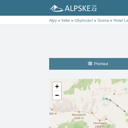
Alpy
»
Itálie
»
Ubytování
»
Scena
»
Hotel L
Přehled
+
−