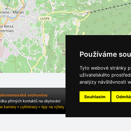
Používáme sou
Tyto webové stránky po
uživatelského prostřed
analýzy návštěvnosti w
skomoravská vrchovina
Souhlasím
Odmít
ídka přímých kontaktů na ubytování
ne kamery • cyklotrasy • tipy na výlety