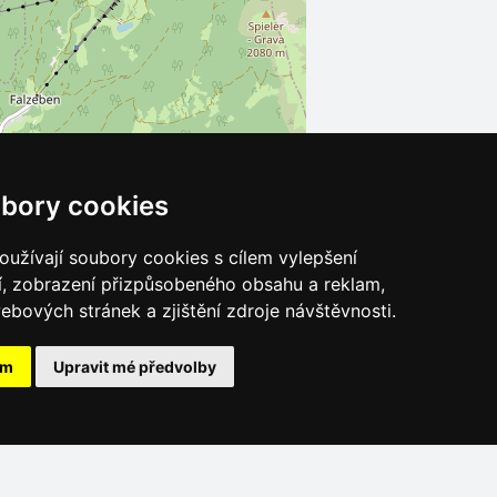
bory cookies
užívají soubory cookies s cílem vylepšení
Leaflet
| ©
OpenStreetMap
contributors
í, zobrazení přizpůsobeného obsahu a reklam,
ebových stránek a zjištění zdroje návštěvnosti.
ám
Upravit mé předvolby
Katalog ubytování