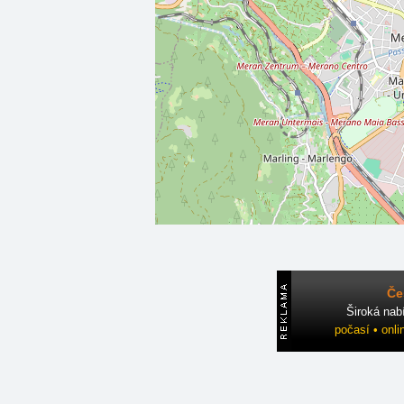
Če
Široká nab
počasí • onli