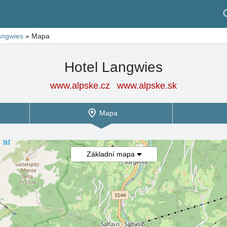
angwies
»
Mapa
Hotel Langwies
www.alpske.cz
www.alpske.sk
Mapa
Základní mapa