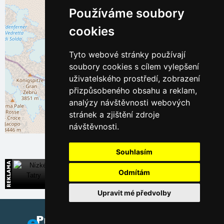
Používáme soubory
cookies
Tyto webové stránky používají
soubory cookies s cílem vylepšení
uživatelského prostředí, zobrazení
přizpůsobeného obsahu a reklam,
analýzy návštěvnosti webových
stránek a zjištění zdroje
návštěvnosti.
Leaflet
| ©
OpenStreetMap
contributors
Souhlasím
Nízké Tatry
Odmítám
Přímé kontakty na ubytování na Slovensku
Upravit mé předvolby