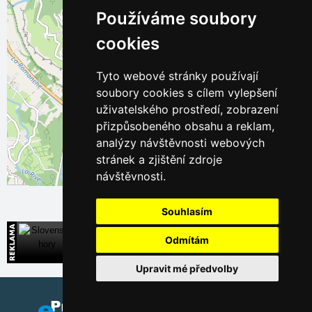
Používáme soubory
cookies
Tyto webové stránky používají
soubory cookies s cílem vylepšení
uživatelského prostředí, zobrazení
přizpůsobeného obsahu a reklam,
analýzy návštěvnosti webových
stránek a zjištění zdroje
návštěvnosti.
Leaflet
| ©
OpenStreetMap
contributors
Souhlasím
Slovenské hory
Odmítám
Přímé kontakty na ubytování na Slovensku
Upravit mé předvolby