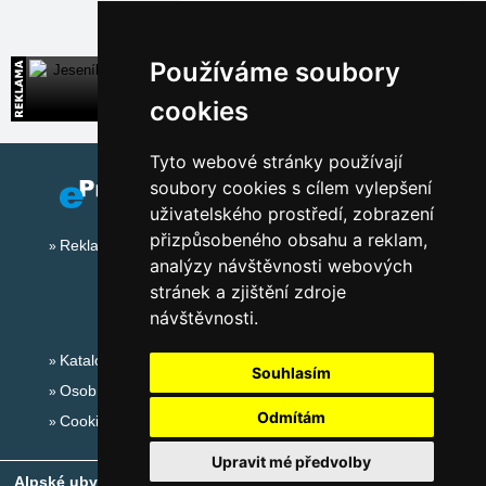
Používáme soubory
Jeseníky
Široká nabídka přímých kontaktů na ubytování
cookies
Tyto webové stránky používají
soubory cookies s cílem vylepšení
uživatelského prostředí, zobrazení
přizpůsobeného obsahu a reklam,
Reklama na tomto serveru
analýzy návštěvnosti webových
stránek a zjištění zdroje
návštěvnosti.
Katalog ubytování
Souhlasím
Osobní údaje
Odmítám
Cookies
Upravit mé předvolby
Alpské ubytování, alpské turistické oblasti, alpské ski areály
-