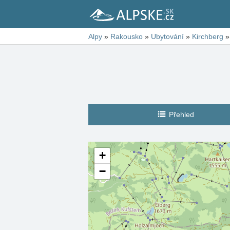
Alpy
»
Rakousko
»
Ubytování
»
Kirchberg
»
Přehled
+
−