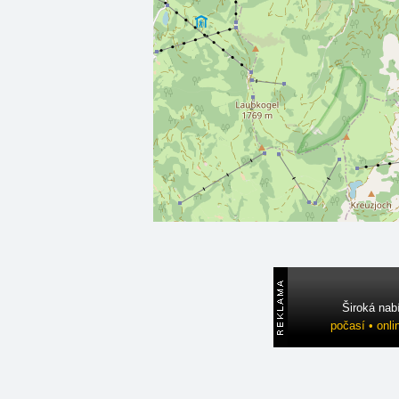
Široká nab
počasí • onli