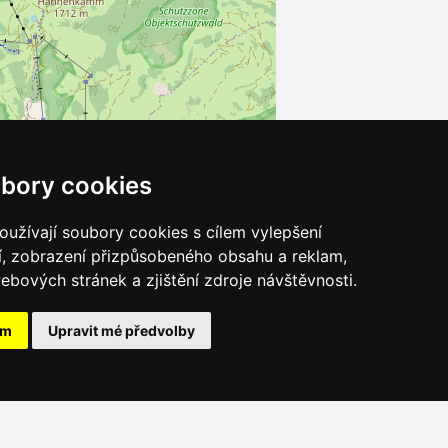
bory cookies
užívají soubory cookies s cílem vylepšení
Leaflet
| ©
OpenStreetMap
contributors
í, zobrazení přizpůsobeného obsahu a reklam,
ebových stránek a zjištění zdroje návštěvnosti.
ám
Upravit mé předvolby
Katalog ubytování