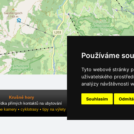
Používáme sou
Tyto webové stránky po
uživatelského prostřed
analýzy návštěvnosti w
Krušné hory
Souhlasím
Odmít
ídka přímých kontaktů na ubytování
ne kamery • cyklotrasy • tipy na výlety