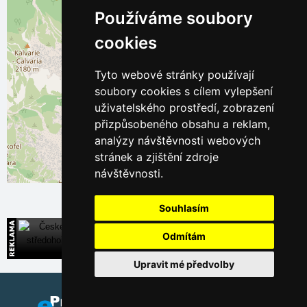
Používáme soubory
cookies
Tyto webové stránky používají
soubory cookies s cílem vylepšení
uživatelského prostředí, zobrazení
přizpůsobeného obsahu a reklam,
analýzy návštěvnosti webových
stránek a zjištění zdroje
návštěvnosti.
Leaflet
| ©
OpenStreetMap
contributors
Souhlasím
České středohoří
Odmítám
Široká nabídka přímých kontaktů na ubytování
Upravit mé předvolby