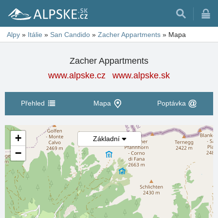
Alpy
»
Itálie
»
San Candido
»
Zacher Appartments
»
Mapa
Zacher Appartments
www.alpske.cz
www.alpske.sk
Přehled
Mapa
Poptávka
+
Základní
−