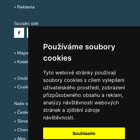
Reklama
Sociální sítě:
Používáme soubory
Mapa serveru Alpy Itálie - Dolomity
cookies
Katalog ubytování
Tyto webové stránky používají
Osobní údaje
soubory cookies s cílem vylepšení
uživatelského prostředí, zobrazení
Cookies
přizpůsobeného obsahu a reklam,
analýzy návštěvnosti webových
Naše servery:
stránek a zjištění zdroje
České hory
návštěvnosti.
Slovenské hory
Chorvatsko
Souhlasím
Alpy