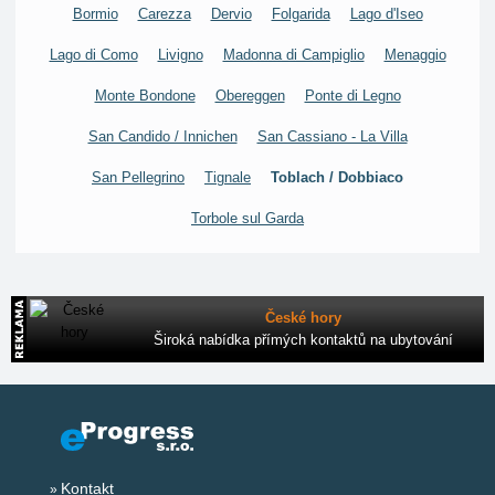
Bormio
Carezza
Dervio
Folgarida
Lago d'Iseo
Lago di Como
Livigno
Madonna di Campiglio
Menaggio
Monte Bondone
Obereggen
Ponte di Legno
San Candido / Innichen
San Cassiano - La Villa
San Pellegrino
Tignale
Toblach / Dobbiaco
Torbole sul Garda
České hory
Široká nabídka přímých kontaktů na ubytování
Kontakt