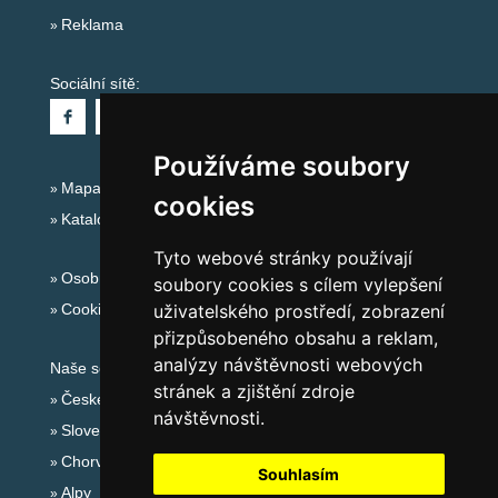
Reklama
Sociální sítě:
Používáme soubory
Mapa serveru Alpy Itálie - Dolomity
cookies
Katalog ubytování
Tyto webové stránky používají
Osobní údaje
soubory cookies s cílem vylepšení
uživatelského prostředí, zobrazení
Cookies
přizpůsobeného obsahu a reklam,
analýzy návštěvnosti webových
Naše servery:
stránek a zjištění zdroje
České hory
návštěvnosti.
Slovenské hory
Chorvatsko
Souhlasím
Alpy