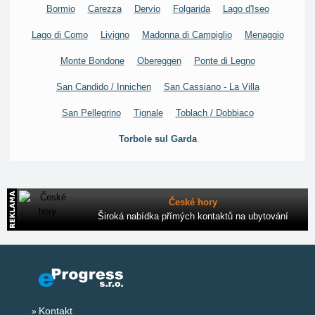
Bormio
Carezza
Dervio
Folgarida
Lago d'Iseo
Lago di Como
Livigno
Madonna di Campiglio
Menaggio
Monte Bondone
Obereggen
Ponte di Legno
San Candido / Innichen
San Cassiano - La Villa
San Pellegrino
Tignale
Toblach / Dobbiaco
Torbole sul Garda
České hory
Široká nabídka přímých kontaktů na ubytování
Kontakt