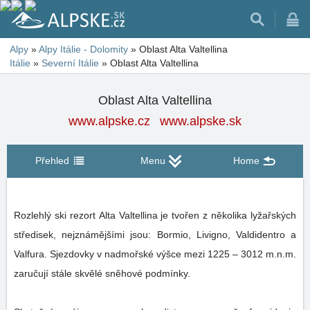
Alpy
»
Alpy Itálie - Dolomity
»
Oblast Alta Valtellina
Itálie
»
Severní Itálie
»
Oblast Alta Valtellina
Oblast Alta Valtellina
www.alpske.cz
www.alpske.sk
Přehled
Menu
Home
Rozlehlý ski rezort Alta Valtellina je tvořen z několika lyžařských
středisek, nejznámějšími jsou: Bormio, Livigno, Valdidentro a
Valfura. Sjezdovky v nadmořské výšce mezi 1225 – 3012 m.n.m.
zaručují stále skvělé sněhové podmínky.