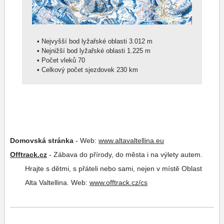
•
Nejvyšší bod lyžařské oblasti 3.012 m
•
Nejnižší bod lyžařské oblasti 1.225 m
•
Počet vleků 70
•
Celkový počet sjezdovek 230 km
Domovská stránka
-
Web:
www.altavaltellina.eu
Offtrack.cz
-
Zábava do přírody, do města i na výlety autem.
Hrajte s dětmi, s přáteli nebo sami, nejen v místě Oblast
Alta Valtellina.
Web:
www.offtrack.cz/cs