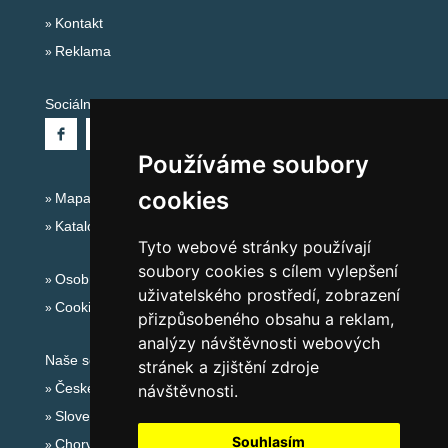
Kontakt
Reklama
Sociální sítě:
Používáme soubory
cookies
Mapa serveru Alpy Itálie - Dolomity
Katalog ubytování
Tyto webové stránky používají
soubory cookies s cílem vylepšení
Osobní údaje
uživatelského prostředí, zobrazení
Cookies
přizpůsobeného obsahu a reklam,
analýzy návštěvnosti webových
Naše servery:
stránek a zjištění zdroje
České hory
návštěvnosti.
Slovenské hory
Souhlasím
Chorvatsko