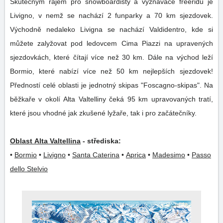
Skutečným rájem pro snowboardisty a vyznavače freeridu je
Livigno, v nemž se nachází 2 funparky a 70 km sjezdovek.
Východně nedaleko Livigna se nachází Valdidentro, kde si
můžete zalyžovat pod ledovcem Cima Piazzi na upravených
sjezdovkách, které čítají více než 30 km. Dále na východ leží
Bormio, které nabízí více než 50 km nejlepších sjezdovek!
Předností celé oblasti je jednotný skipas "Foscagno-skipas". Na
běžkaře v okolí Alta Valtelliny čeká 95 km upravovaných tratí,
které jsou vhodné jak zkušené lyžaře, tak i pro začátečníky.
Oblast Alta Valtellina
- střediska:
•
Bormio
•
Livigno
•
Santa Caterina
•
Aprica
•
Madesimo
•
Passo
dello Stelvio