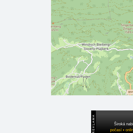
Široká nab
počasí • onli