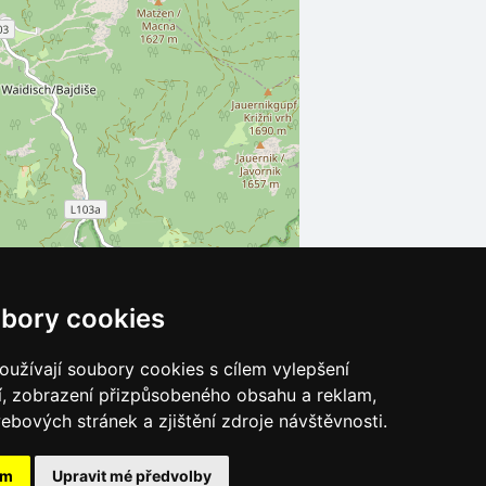
bory cookies
Leaflet
| ©
OpenStreetMap
contributors
užívají soubory cookies s cílem vylepšení
í, zobrazení přizpůsobeného obsahu a reklam,
ebových stránek a zjištění zdroje návštěvnosti.
ám
Upravit mé předvolby