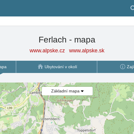
Ferlach - mapa
www.alpske.cz
www.alpske.sk
apa
Ubytování v okolí
Zaj
Základní mapa