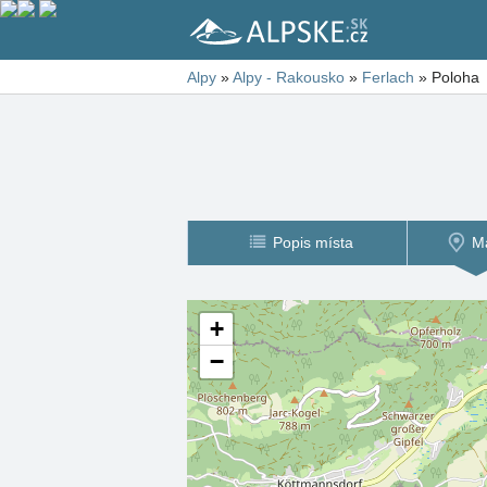
Alpy
»
Alpy - Rakousko
»
Ferlach
»
Poloha
Popis místa
M
+
−