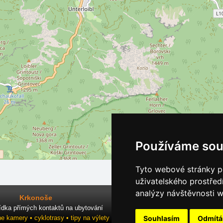
Používáme sou
Tyto webové stránky po
uživatelského prostřed
analýzy návštěvnosti w
Krkonoše
ídka přímých kontaktů na ubytování
Souhlasím
Odmít
ne kamery • cyklotrasy • tipy na výlety