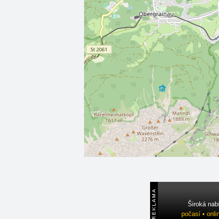
Široká nab
počasí • onli