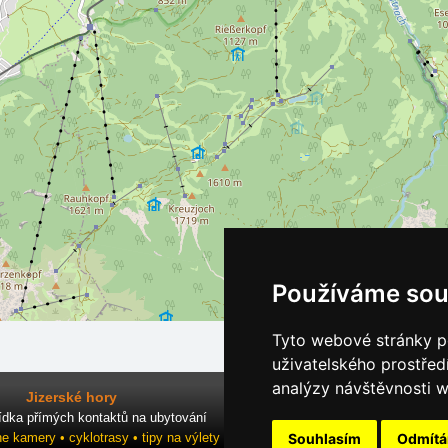
Používáme sou
Tyto webové stránky po
uživatelského prostřed
analýzy návštěvnosti w
Jizerské hory
ídka přímých kontaktů na ubytování
Souhlasím
Odmít
ne kamery • cyklotrasy • tipy na výlety