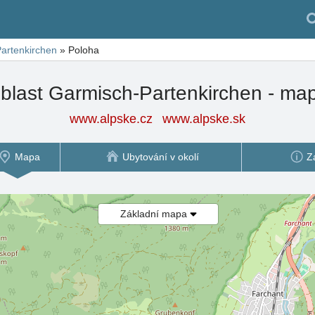
artenkirchen
»
Poloha
blast Garmisch-Partenkirchen - ma
www.alpske.cz
www.alpske.sk
Mapa
Ubytování v okolí
Z
Základní mapa