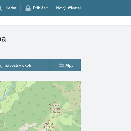
Hledat
Přihlásit
Nový uživatel
pa
ajímavosti v okolí
Alpy