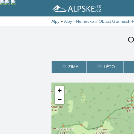
Alpy
»
Alpy - Německo
»
Oblast Garmisch-P
O
ZIMA
LÉTO
+
−