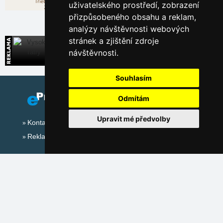
uživatelského prostředí, zobrazení
Leaflet
| ©
OpenStreetMap
contributors
přizpůsobeného obsahu a reklam,
analýzy návštěvnosti webových
stránek a zjištění zdroje
Vysoké Tatry
návštěvnosti.
Přímé kontakty na ubytování na Slovensku
Souhlasím
Odmítám
Upravit mé předvolby
Kontakt
Reklama
Sociální sítě:
Mapa serveru Alpy - Rakousko