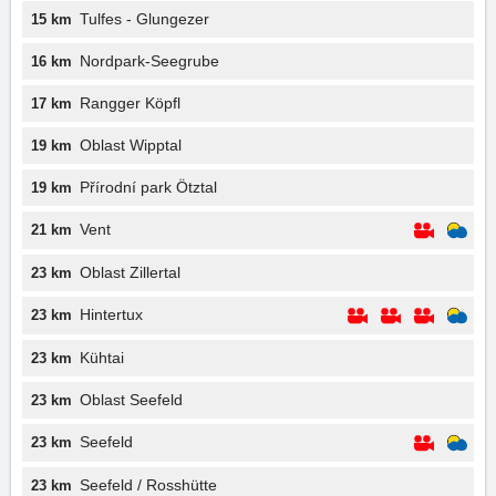
Tulfes - Glungezer
15 km
Nordpark-Seegrube
16 km
Rangger Köpfl
17 km
Oblast Wipptal
19 km
Přírodní park Ötztal
19 km
Vent
21 km
Oblast Zillertal
23 km
Hintertux
23 km
Kühtai
23 km
Oblast Seefeld
23 km
Seefeld
23 km
Seefeld / Rosshütte
23 km