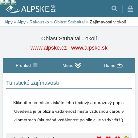
Alpy
»
Alpy - Rakousko
»
Oblast Stubaital
»
Zajímavosti v okolí
Oblast Stubaital - okolí
www.alpske.cz
www.alpske.sk
Přehled
Menu
Home
Turistické zajímavosti
Kliknutím na místo získáte jeho textový a obrazový popis.
Uvedena je přibližná vzdálenost místa vzdušnou čarou v
kilometrech (skutečná vzdálenost po silnici je vždy větší).