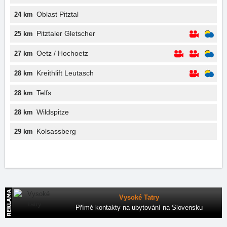
Oblast Pitztal
24 km
Pitztaler Gletscher
25 km
Oetz / Hochoetz
27 km
Kreithlift Leutasch
28 km
Telfs
28 km
Wildspitze
28 km
Kolsassberg
29 km
Vysoké Tatry
Přímé kontakty na ubytování na Slovensku