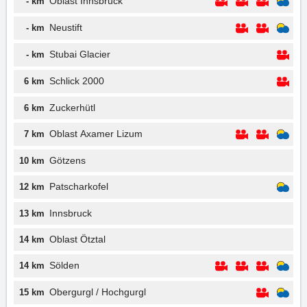
Oblast Innsbruck
- km
Neustift
- km
Stubai Glacier
- km
Schlick 2000
6 km
Zuckerhütl
6 km
Oblast Axamer Lizum
7 km
Götzens
10 km
Patscharkofel
12 km
Innsbruck
13 km
Oblast Ötztal
14 km
Sölden
14 km
Obergurgl / Hochgurgl
15 km