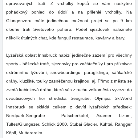
upravovaných tratí. Z vrcholký kopců se vám naskytne
pohádkový pohled do údolí a na přilehlé vrcholky. Na
Glungenzeru máte jedinečnou možnost projet se po 9 km
dlouhé trati Světového poháru. Podél sjezdovek naleznete
několik útulných chat, kde fungují restaurace, kavárny a bary.
Lyžařská oblast Innsbruck nabízí jedinečné zázemí pro všechny
sporty - běžecké tratě, sjezdovky pro začátečníky i pro příznivce
extrémního lyžování, snowboardingu, paraglidingu, sáňkařské
dráhy, kluziště, toulky zasněženou krajinou, aj. Přímo z města se
zvedá kabinková dráha, která vás z ruchu velkoměsta vyveze do
dvoutisícových hor střediska Seegrube. Olympia SkiWorld
Innsbruck se skládá celkem z devíti lyžařských středisek:
Nordpark-Seegrube , Patscherkofel, Axamer Lizum,
Tulfes/Glungezer, Schlick 2000, Stubai Glacier, Kühtai, Rangger
Köpfl, Muttereralm.