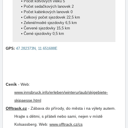
•
Počet kotvových vleků 5
•
Počet sedačkových lanovek 2
•
Počet kabinkových lanovek 0
•
Celkový počet sjezdovek 22,5 km
•
Zelené/modré sjezdovky 6,5 km
•
Červené sjezdovky 15,5 km
•
Černé sjezdovky 0,5 km
GPS:
47.282373N, 11.651688E
Ceník
-
Web:
www.innsbruck.info/erleben/winterurlaub/skigebiete-
skipaesse.html
Offtrack.cz
-
Zábava do přírody, do města i na výlety autem.
Hrajte s dětmi, s přáteli nebo sami, nejen v místě
Kolsassberg.
Web:
www.offtrack.cz/cs