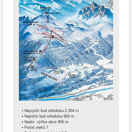
•
Nejvyšší bod střediska 2.304 m
•
Nejnižší bod střediska 950 m
•
Nadm. výška obce 906 m
•
Počet vleků 7