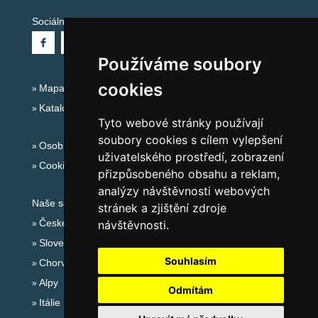
Sociální sítě:
Používáme soubory
cookies
Mapa serveru Alpy - Rakousko
Katalog ubytování
Tyto webové stránky používají
soubory cookies s cílem vylepšení
Osobní údaje
uživatelského prostředí, zobrazení
Cookies
přizpůsobeného obsahu a reklam,
analýzy návštěvnosti webových
Naše servery:
stránek a zjištění zdroje
České hory
návštěvnosti.
Slovenské hory
Souhlasím
Chorvatsko
Alpy
Odmítám
Itálie