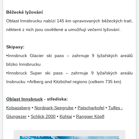
Běžecké lyžování
Oblast Innsbrucku nabízí 145 km upravovaných běžeckých tratí,
některé z nich jsou osvětlené a umožňují večerní lyžování.
Skipasy:
•
Innsbruck Glacier ski pass – zahrnuje 9 lyžařských areálů
blízko Innsbrucku
•
Innsbruck Super ski pass – zahrnuje 9 lyžařských areálu
Insbrucku +Arlberg and Kitzbühel regions (celkem 735 km)
Oblast Innsbruck
- střediska:
Kolsassberg
•
Nordpark-Seegrube
•
Patscharkofel
•
Tulfes -
Glungezer
•
Schlick 2000
•
Kühtai
•
Rangger Köpfl