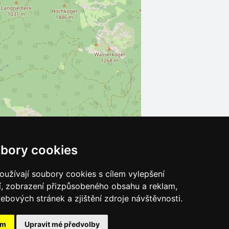
bory cookies
Leaflet
| ©
OpenStreetMap
contributors
užívají soubory cookies s cílem vylepšení
í, zobrazení přizpůsobeného obsahu a reklam,
ebových stránek a zjištění zdroje návštěvnosti.
ám
Upravit mé předvolby