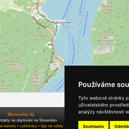
Používáme sou
Tyto webové stránky po
uživatelského prostřed
analýzy návštěvnosti w
Slovenský ráj
ntakty na ubytování na Slovensku
Souhlasím
Odmít
ne kamery • cyklotrasy • tipy na výlety