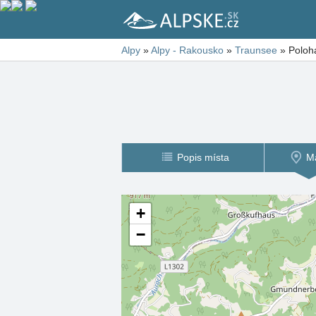
Alpy
»
Alpy - Rakousko
»
Traunsee
»
Poloh
Popis místa
M
+
−