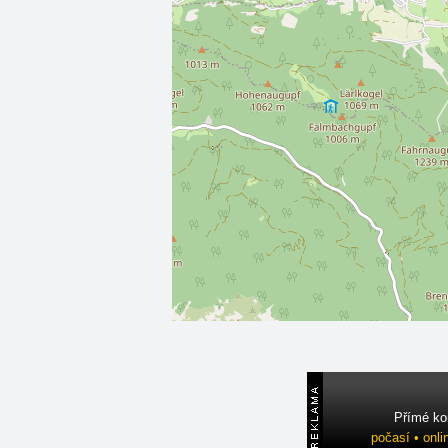
Přímé ko
počasí • onli