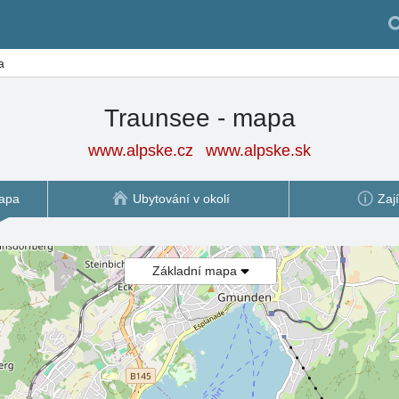
a
Traunsee - mapa
www.alpske.cz
www.alpske.sk
apa
Ubytování v okolí
Zaj
Základní mapa