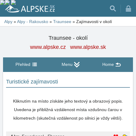
Alpy
»
Alpy - Rakousko
»
Traunsee
»
Zajímavosti v okolí
Traunsee - okolí
www.alpske.cz
www.alpske.sk
Přehled
Menu
Home
Turistické zajímavosti
Kliknutím na místo získáte jeho textový a obrazový popis.
Uvedena je přibližná vzdálenost místa vzdušnou čarou v
kilometrech (skutečná vzdálenost po silnici je vždy větší).