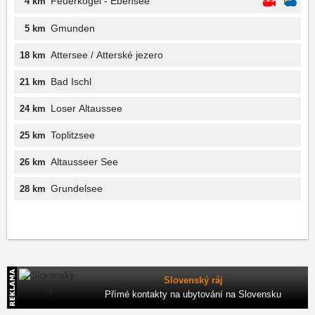
Feuerkogel - Ebensee
4 km
Gmunden
5 km
Attersee / Atterské jezero
18 km
Bad Ischl
21 km
Loser Altaussee
24 km
Toplitzsee
25 km
Altausseer See
26 km
Grundelsee
28 km
Slovenský ráj
Přímé kontakty na ubytování na Slovensku