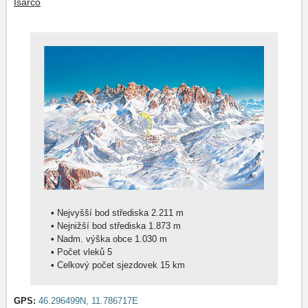
Isarco
•
Nejvyšší bod střediska 2.211 m
•
Nejnižší bod střediska 1.873 m
•
Nadm. výška obce 1.030 m
•
Počet vleků 5
•
Celkový počet sjezdovek 15 km
GPS:
46.296499N, 11.786717E