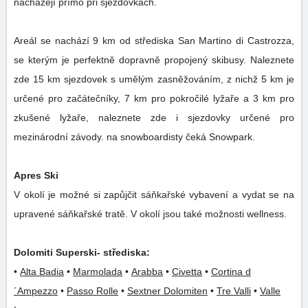
nacházejí přímo při sjezdovkách.
Areál se nachází 9 km od střediska San Martino di Castrozza,
se kterým je perfektně dopravně propojený skibusy. Naleznete
zde 15 km sjezdovek s umělým zasněžováním, z nichž 5 km je
určené pro začátečníky, 7 km pro pokročilé lyžaře a 3 km pro
zkušené lyžaře, naleznete zde i sjezdovky určené pro
mezinárodní závody. na snowboardisty čeká Snowpark.
Apres Ski
V okolí je možné si zapůjčit sáňkařské vybavení a vydat se na
upravené sáňkařské tratě. V okolí jsou také možnosti wellness.
Dolomiti Superski- střediska:
•
Alta Badia
•
Marmolada
•
Arabba
•
Civetta
•
Cortina d
´Ampezzo
•
Passo Rolle
•
Sextner Dolomiten
•
Tre Valli
•
Valle