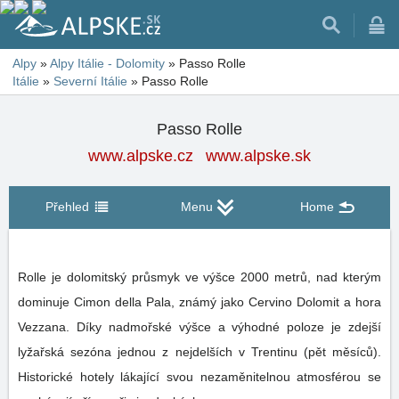
Alpy
»
Alpy Itálie - Dolomity
»
Passo Rolle
Itálie
»
Severní Itálie
»
Passo Rolle
Passo Rolle
www.alpske.cz
www.alpske.sk
Přehled
Menu
Home
Rolle je dolomitský průsmyk ve výšce 2000 metrů, nad kterým
dominuje Cimon della Pala, známý jako Cervino Dolomit a hora
Vezzana. Díky nadmořské výšce a výhodné poloze je zdejší
lyžařská sezóna jednou z nejdelších v Trentinu (pět měsíců).
Historické hotely lákající svou nezaměnitelnou atmosférou se