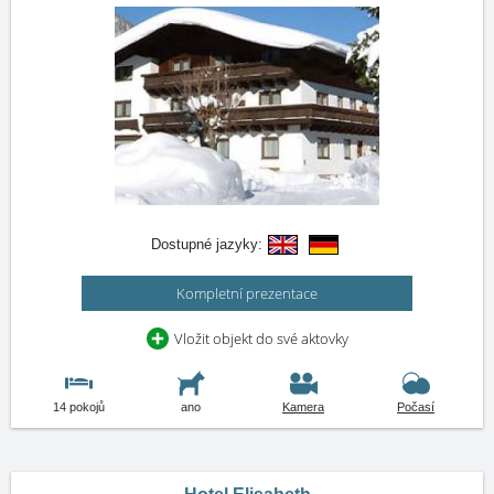
Dostupné jazyky:
Kompletní prezentace
Vložit objekt do své aktovky
14 pokojů
ano
Kamera
Počasí