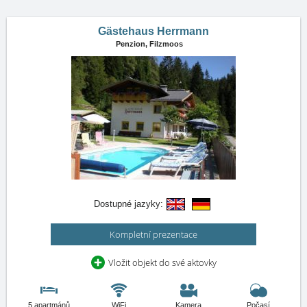
Gästehaus Herrmann
Penzion,
Filzmoos
Dostupné jazyky:
Kompletní prezentace
Vložit objekt do své aktovky
5 apartmánů
WiFi
Kamera
Počasí