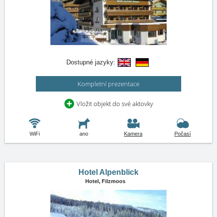
Dostupné jazyky:
Kompletní prezentace
Vložit objekt do své aktovky
WiFi
ano
Kamera
Počasí
Hotel Alpenblick
Hotel,
Filzmoos