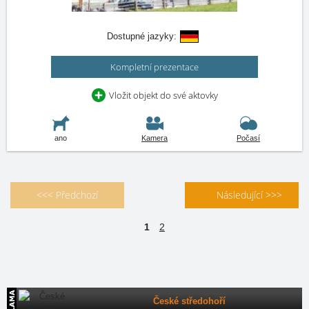
Dostupné jazyky:
Kompletní prezentace
Vložit objekt do své aktovky
ano
Kamera
Počasí
<<< Předchozí
Následující >>>
1
2
České středohoří