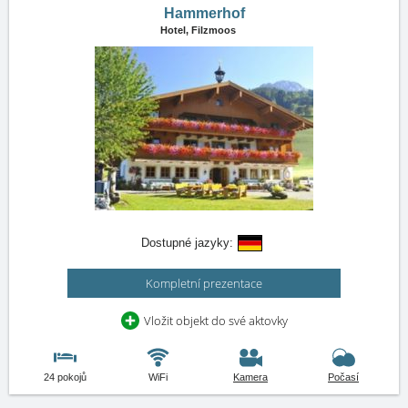
Hammerhof
Hotel,
Filzmoos
Dostupné jazyky:
Kompletní prezentace
Vložit objekt do své aktovky
24 pokojů
WiFi
Kamera
Počasí