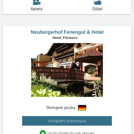
Kamera
Počasí
Neubergerhof Feriengut & Hotel
Hotel,
Filzmoos
Dostupné jazyky:
Kompletní prezentace
Vložit objekt do své aktovky