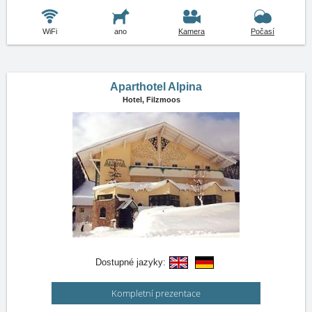
WiFi
ano
Kamera
Počasí
Aparthotel Alpina
Hotel,
Filzmoos
Dostupné jazyky:
Kompletní prezentace