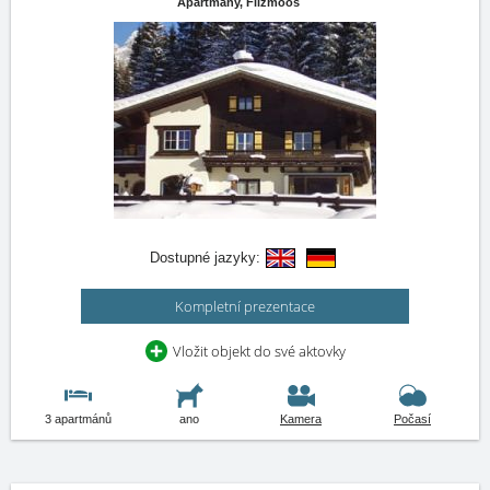
Apartmány,
Filzmoos
Dostupné jazyky:
Kompletní prezentace
Vložit objekt do své aktovky
3 apartmánů
ano
Kamera
Počasí