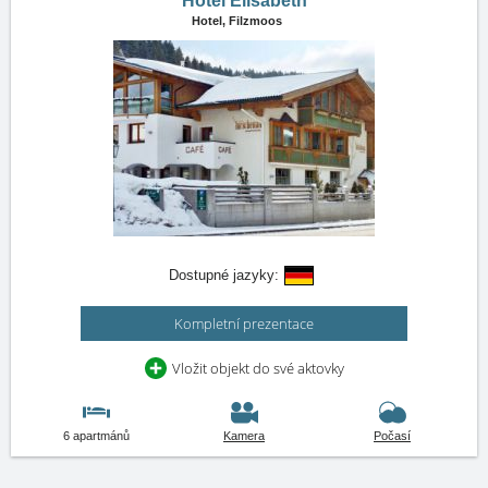
Hotel Elisabeth
Hotel,
Filzmoos
Dostupné jazyky:
Kompletní prezentace
Vložit objekt do své aktovky
6 apartmánů
Kamera
Počasí