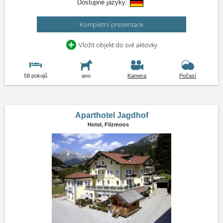
Dostupné jazyky:
Kompletní prezentace
Vložit objekt do své aktovky
58 pokojů
ano
Kamera
Počasí
Aparthotel Jagdhof
Hotel,
Filzmoos