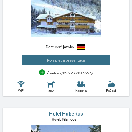
Dostupné jazyky:
Kompletní prezentace
Vložit objekt do své aktovky
WiFi
ano
Kamera
Počasí
Hotel Hubertus
Hotel,
Filzmoos