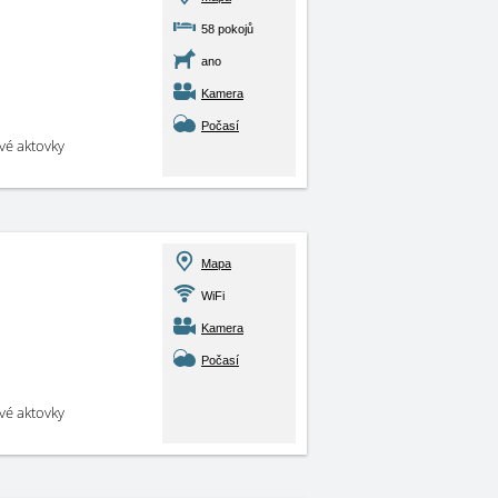
58 pokojů
ano
Kamera
Počasí
své aktovky
Mapa
WiFi
Kamera
Počasí
své aktovky