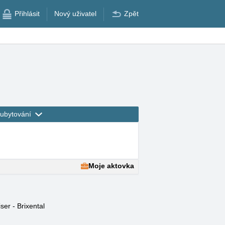
Přihlásit
Nový uživatel
Zpět
ubytování
Moje aktovka
ser - Brixental