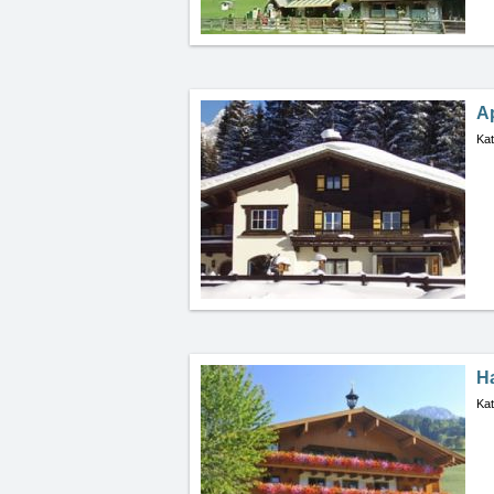
A
Kat
H
Kat