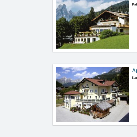
Kat
A
Kat