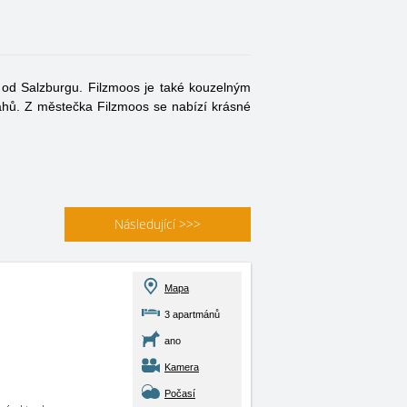
 od Salzburgu. Filzmoos je také kouzelným
vahů. Z městečka Filzmoos se nabízí krásné
Následující
>>>
Mapa
3 apartmánů
ano
Kamera
Počasí