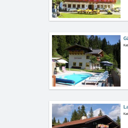
G
Kat
L
Kat