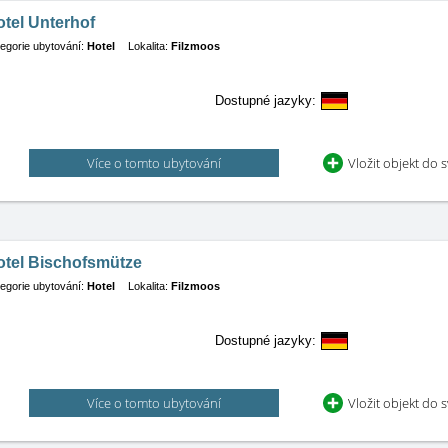
tel Unterhof
egorie ubytování:
Hotel
Lokalita:
Filzmoos
Dostupné jazyky:
Více o tomto ubytování
Vložit objekt do 
otel Bischofsmütze
egorie ubytování:
Hotel
Lokalita:
Filzmoos
Dostupné jazyky:
Více o tomto ubytování
Vložit objekt do 