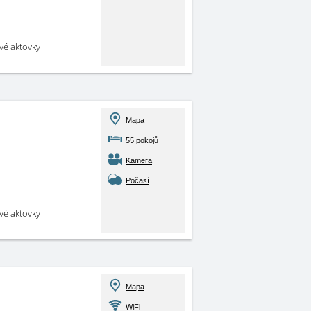
své aktovky
Mapa
55 pokojů
Kamera
Počasí
své aktovky
Mapa
WiFi