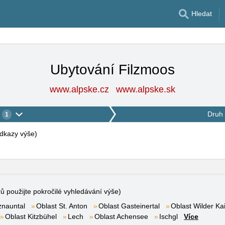
Hledat
Ubytování Filzmoos
www.alpske.cz
www.alpske.sk
Druh 
1
 odkazy výše
)
rů použijte pokročilé vyhledávání výše)
znauntal
Oblast St. Anton
Oblast Gasteinertal
Oblast Wilder Kai
Oblast Kitzbühel
Lech
Oblast Achensee
Ischgl
Více