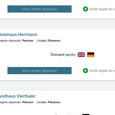
Více o tomto ubytování
Vložit objekt do 
ästehaus Herrmann
egorie ubytování:
Penzion
Lokalita:
Filzmoos
Dostupné jazyky:
Více o tomto ubytování
Vložit objekt do 
andhaus Vierthaler
egorie ubytování:
Penzion
Lokalita:
Filzmoos