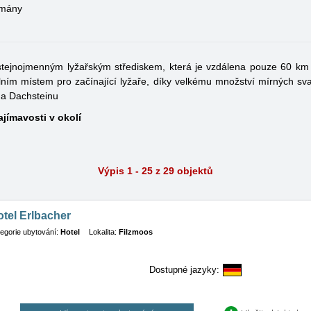
tmány
stejnojmenným lyžařským střediskem, která je vzdálena pouze 60 km
lním místem pro začínající lyžaře, díky velkému množství mírných s
 a Dachsteinu
ajímavosti v okolí
Výpis 1 - 25 z 29 objektů
tel Erlbacher
egorie ubytování:
Hotel
Lokalita:
Filzmoos
Dostupné jazyky: