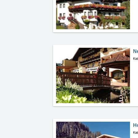
N
Kat
H
Kat