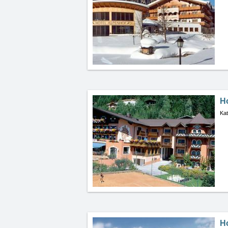
H
Kat
H