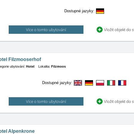
Dostupné jazyky:
Více o tomto ubytování
Vložit objekt do 
otel Filzmooserhof
egorie ubytování:
Hotel
Lokalita:
Filzmoos
Dostupné jazyky:
Více o tomto ubytování
Vložit objekt do 
otel Alpenkrone