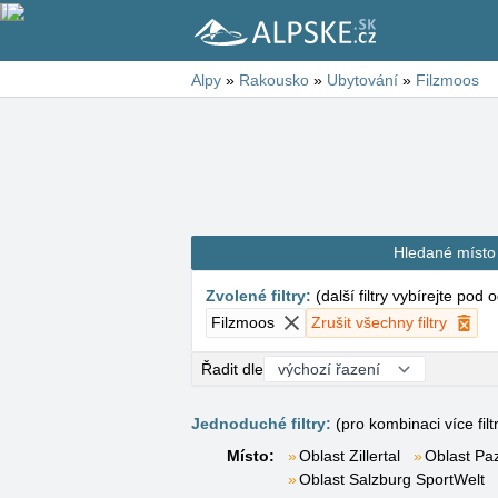
Alpy
»
Rakousko
»
Ubytování
»
Filzmoos
Hledané místo
Zvolené filtry
:
(
další filtry vybírejte pod
Filzmoos
Zrušit všechny filtry
Řadit dle
Jednoduché filtry:
(pro kombinaci více filt
Místo:
Oblast Zillertal
Oblast Pa
Oblast Salzburg SportWelt