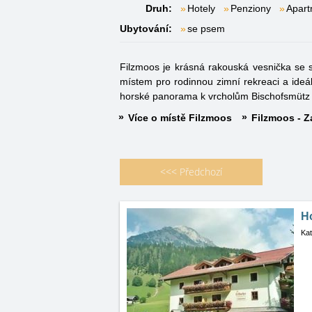
Druh:
Hotely
Penziony
Apar
Ubytování:
se psem
Filzmoos je krásná rakouská vesnička se 
místem pro rodinnou zimní rekreaci a ideá
horské panorama k vrcholům Bischofsmütz
Více o místě Filzmoos
Filzmoos - Z
<<<
Předchozí
Ho
Kat