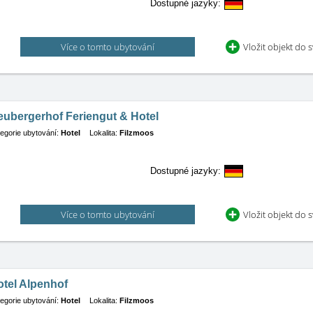
Dostupné jazyky:
Více o tomto ubytování
Vložit objekt do 
eubergerhof Feriengut & Hotel
egorie ubytování:
Hotel
Lokalita:
Filzmoos
Dostupné jazyky:
Více o tomto ubytování
Vložit objekt do 
otel Alpenhof
egorie ubytování:
Hotel
Lokalita:
Filzmoos