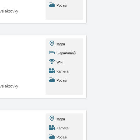
Počasí
své aktovky
Mapa
5 apartmánů
WiFi
Kamera
Počasí
své aktovky
Mapa
Kamera
Počasí