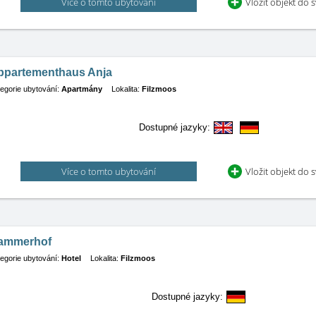
Více o tomto ubytování
Vložit objekt do 
ppartementhaus Anja
egorie ubytování:
Apartmány
Lokalita:
Filzmoos
Dostupné jazyky:
Více o tomto ubytování
Vložit objekt do 
ammerhof
egorie ubytování:
Hotel
Lokalita:
Filzmoos
Dostupné jazyky: