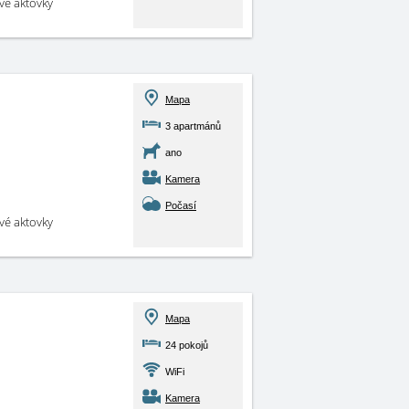
své aktovky
Mapa
3 apartmánů
ano
Kamera
Počasí
své aktovky
Mapa
24 pokojů
WiFi
Kamera