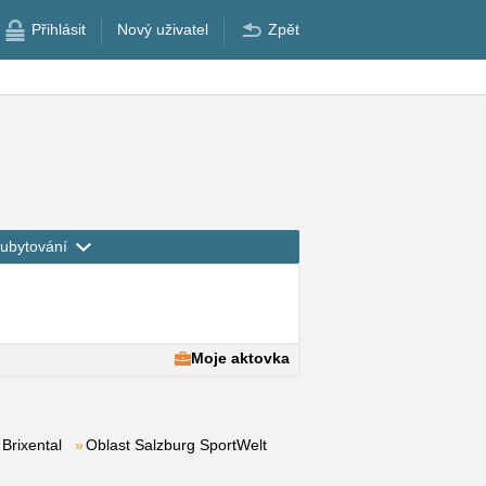
Přihlásit
Nový uživatel
Zpět
ubytování
Moje aktovka
 Brixental
Oblast Salzburg SportWelt