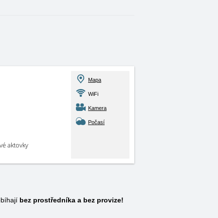
Mapa
WiFi
Kamera
Počasí
své aktovky
bíhají
bez prostředníka a bez provize!