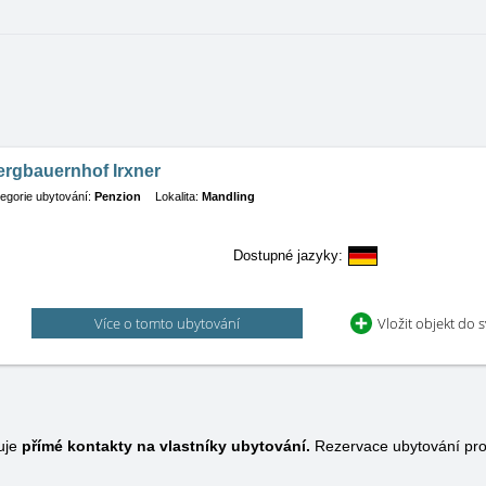
ergbauernhof Irxner
egorie ubytování:
Penzion
Lokalita:
Mandling
Dostupné jazyky:
Více o tomto ubytování
Vložit objekt do 
uje
přímé kontakty na vlastníky ubytování.
Rezervace ubytování pro