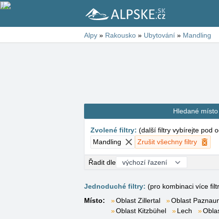
Alpy
»
Rakousko
»
Ubytování
»
Mandling
Hledané místo
Zvolené filtry
:
(
další filtry vybírejte pod
Mandling
Zrušit všechny filtry
Řadit dle
Jednoduché filtry:
(pro kombinaci více filt
Místo:
Oblast Zillertal
Oblast Paznaun
Oblast Kitzbühel
Lech
Obla