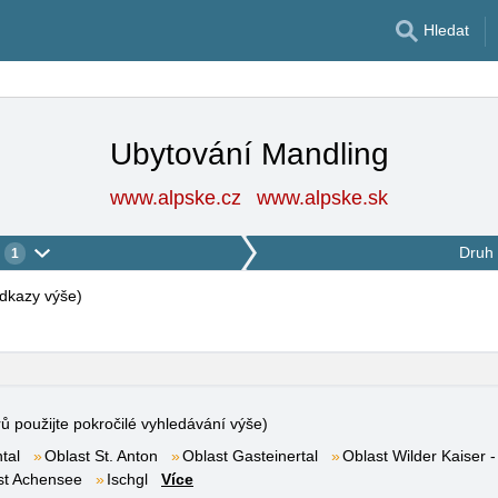
Hledat
Ubytování Mandling
www.alpske.cz
www.alpske.sk
Druh 
1
 odkazy výše
)
rů použijte pokročilé vyhledávání výše)
tal
Oblast St. Anton
Oblast Gasteinertal
Oblast Wilder Kaiser -
st Achensee
Ischgl
Více