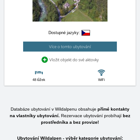
Dostupné jazyky:
Více o tomto ubytování
Vložit objekt do své aktovky
48 lůžek
WiFi
Databáze ubytování v Wildalpenu obsahuje
přímé kontakty
na vlastníky ubytování.
Rezervace ubytování probíhají
bez
prostředníka a bez provize!
Ubytování Wildalpen - výběr kategorie ubytování: