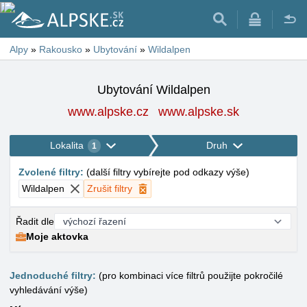
Alpy
»
Rakousko
»
Ubytování
»
Wildalpen
Ubytování Wildalpen
www.alpske.cz
www.alpske.sk
Lokalita
Druh
1
Zvolené filtry
:
(
další filtry vybírejte pod odkazy výše
)
Wildalpen
Zrušit filtry
Řadit dle
Moje aktovka
Jednoduché filtry:
(pro kombinaci více filtrů použijte pokročilé
vyhledávání výše)