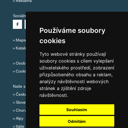
Reklama
Sociální sítě:
Používáme soubory
cookies
Mapa serveru Alpy - Rakousko
Katalog ubytování
Tyto webové stránky používají
soubory cookies s cílem vylepšení
Osobní údaje
uživatelského prostředí, zobrazení
Cookies
přizpůsobeného obsahu a reklam,
analýzy návštěvnosti webových
Naše servery:
stránek a zjištění zdroje
České hory
návštěvnosti.
Slovenské hory
Souhlasím
Chorvatsko
Alpy
Odmítám
Itálie