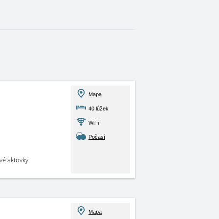
Mapa
40 lůžek
WiFi
Počasí
své aktovky
Mapa