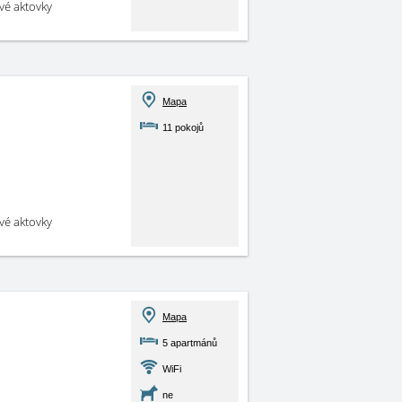
své aktovky
Mapa
11 pokojů
své aktovky
Mapa
5 apartmánů
WiFi
ne