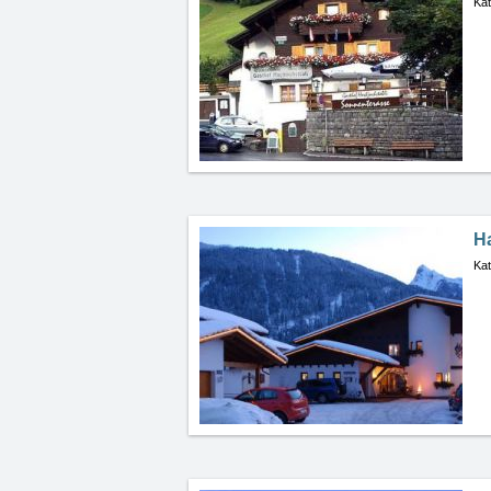
Kat
H
Kat