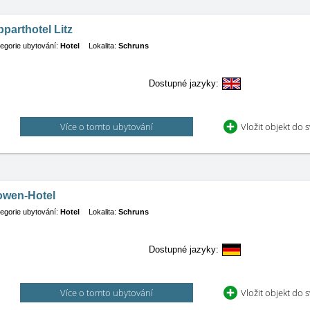
parthotel Litz
egorie ubytování:
Hotel
Lokalita:
Schruns
Dostupné jazyky:
Více o tomto ubytování
Vložit objekt do 
owen-Hotel
egorie ubytování:
Hotel
Lokalita:
Schruns
Dostupné jazyky:
Více o tomto ubytování
Vložit objekt do 