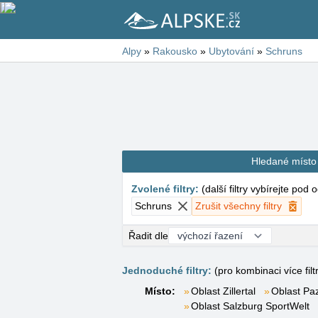
Alpy
»
Rakousko
»
Ubytování
»
Schruns
Hledané místo
Zvolené filtry
:
(
další filtry vybírejte pod
Schruns
Zrušit všechny filtry
Řadit dle
Jednoduché filtry:
(pro kombinaci více filt
Místo:
Oblast Zillertal
Oblast Pa
Oblast Salzburg SportWelt