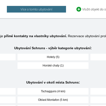
Více o tomto ubytování
Vložit objekt do 
uje
přímé kontakty na vlastníky ubytování.
Rezervace ubytování pro
Ubytování Schruns - výběr kategorie ubytování:
Hotely (5)
Horské chaty (1)
Ubytování v okolí místa Schruns:
Tschagguns (4 km)
Oblast Montafon (5 km)