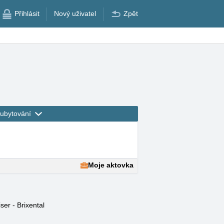
Přihlásit
Nový uživatel
Zpět
ubytování
Moje aktovka
ser - Brixental