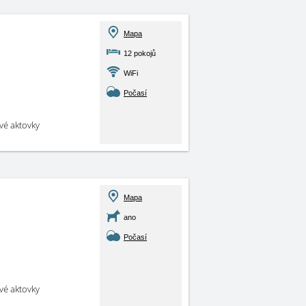
Mapa
12 pokojů
WiFi
Počasí
své aktovky
Mapa
ano
Počasí
své aktovky