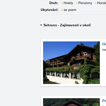
Druh:
Hotely
Penziony
Horsk
Ubytování:
se psem
Schruns - Zajímavosti v okolí
H
Kat
P