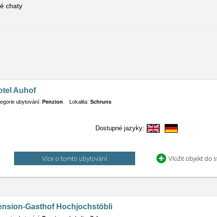
é chaty
otel Auhof
egorie ubytování:
Penzion
Lokalita:
Schruns
Dostupné jazyky:
Více o tomto ubytování
Vložit objekt do 
ension-Gasthof Hochjochstöbli