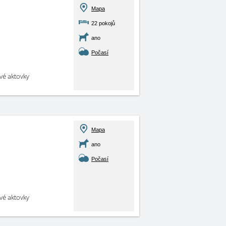
Mapa
22 pokojů
ano
Počasí
své aktovky
Mapa
ano
Počasí
své aktovky