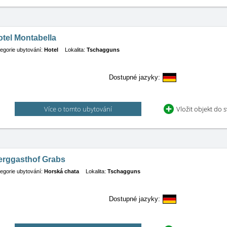
tel Montabella
egorie ubytování:
Hotel
Lokalita:
Tschagguns
Dostupné jazyky:
Více o tomto ubytování
Vložit objekt do 
erggasthof Grabs
egorie ubytování:
Horská chata
Lokalita:
Tschagguns
Dostupné jazyky: