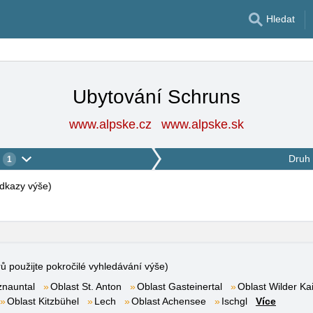
Hledat
Ubytování Schruns
www.alpske.cz
www.alpske.sk
Druh 
1
 odkazy výše
)
rů použijte pokročilé vyhledávání výše)
znauntal
Oblast St. Anton
Oblast Gasteinertal
Oblast Wilder Kai
Oblast Kitzbühel
Lech
Oblast Achensee
Ischgl
Více