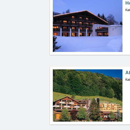
H
Kat
Ak
Kat