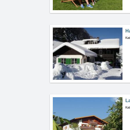
H
Kat
L
Kat