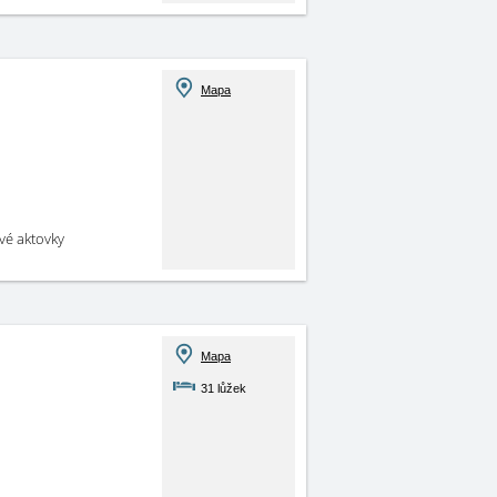
Mapa
své aktovky
Mapa
31 lůžek