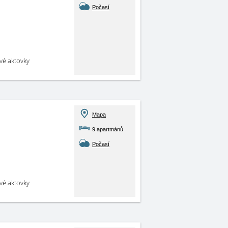
Počasí
své aktovky
Mapa
9 apartmánů
Počasí
své aktovky