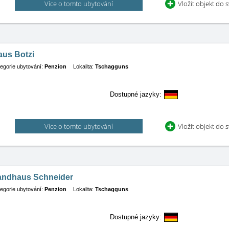
Více o tomto ubytování
Vložit objekt do 
aus Botzi
egorie ubytování:
Penzion
Lokalita:
Tschagguns
Dostupné jazyky:
Více o tomto ubytování
Vložit objekt do 
andhaus Schneider
egorie ubytování:
Penzion
Lokalita:
Tschagguns
Dostupné jazyky: