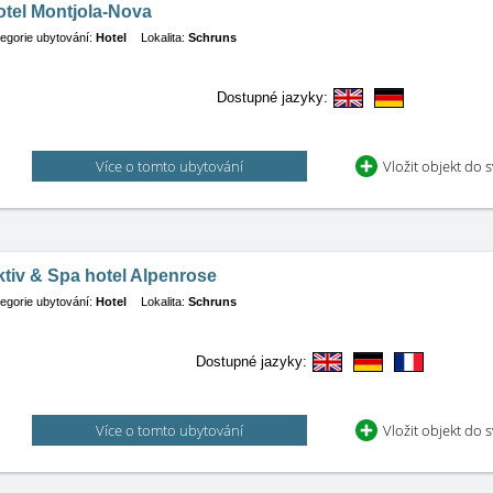
otel Montjola-Nova
egorie ubytování:
Hotel
Lokalita:
Schruns
Dostupné jazyky:
Více o tomto ubytování
Vložit objekt do 
tiv & Spa hotel Alpenrose
egorie ubytování:
Hotel
Lokalita:
Schruns
Dostupné jazyky:
Více o tomto ubytování
Vložit objekt do 