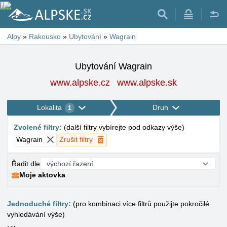
Alpy
»
Rakousko
»
Ubytování
»
Wagrain
Ubytování Wagrain
www.alpske.cz
www.alpske.sk
Lokalita
Druh
1
Zvolené filtry
:
(
další filtry vybírejte pod odkazy výše
)
Wagrain
Zrušit filtry
Řadit dle
Moje aktovka
Jednoduché filtry:
(pro kombinaci více filtrů použijte pokročilé
vyhledávání výše)