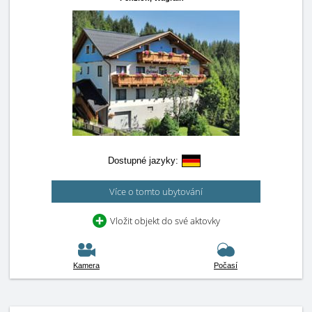
Dostupné jazyky:
Více o tomto ubytování
Vložit objekt do své aktovky
Kamera
Počasí