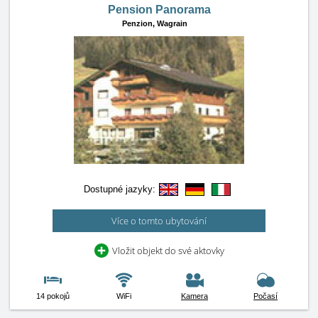
Pension Panorama
Penzion,
Wagrain
Dostupné jazyky:
Více o tomto ubytování
Vložit objekt do své aktovky
14 pokojů
WiFi
Kamera
Počasí