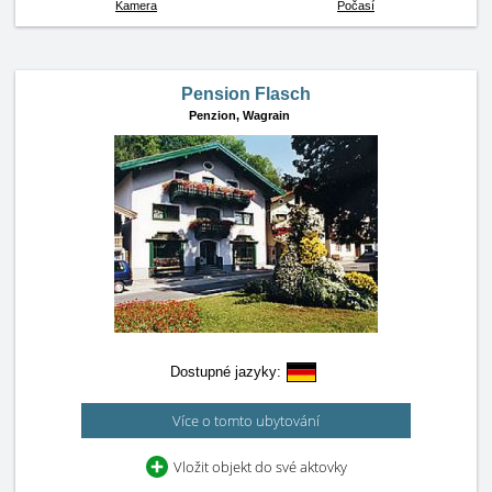
Kamera
Počasí
Pension Flasch
Penzion,
Wagrain
Dostupné jazyky:
Více o tomto ubytování
Vložit objekt do své aktovky