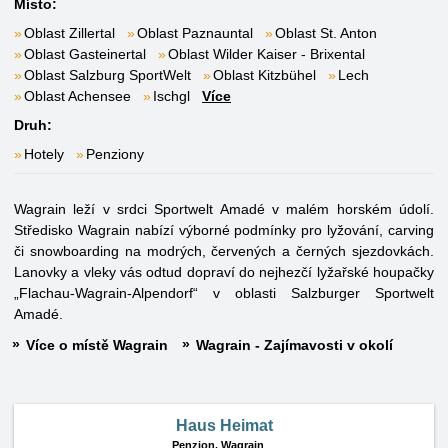
Místo:
Oblast Zillertal
Oblast Paznauntal
Oblast St. Anton
Oblast Gasteinertal
Oblast Wilder Kaiser - Brixental
Oblast Salzburg SportWelt
Oblast Kitzbühel
Lech
Oblast Achensee
Ischgl
Více
Druh:
Hotely
Penziony
Wagrain leží v srdci Sportwelt Amadé v malém horském údolí.
Středisko Wagrain nabízí výborné podmínky pro lyžování, carving
či snowboarding na modrých, červených a černých sjezdovkách.
Lanovky a vleky vás odtud dopraví do nejhezčí lyžařské houpačky
„Flachau-Wagrain-Alpendorf“ v oblasti Salzburger Sportwelt
Amadé.
Více o místě Wagrain
Wagrain - Zajímavosti v okolí
Haus Heimat
Penzion,
Wagrain