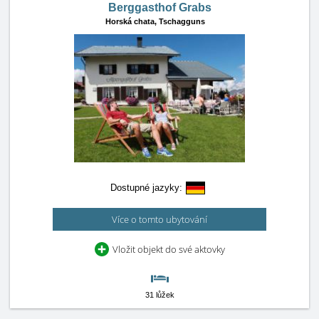
Berggasthof Grabs
Horská chata,
Tschagguns
Dostupné jazyky:
Více o tomto ubytování
Vložit objekt do své aktovky
31 lůžek