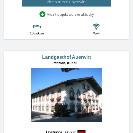
Více o tomto ubytování
Vložit objekt do své aktovky
10 pokojů
WiFi
Landgasthof Auerwirt
Penzion,
Kundl
Dostupné jazyky: