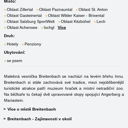
Místo:
Oblast Zillertal
Oblast Paznauntal
Oblast St. Anton
Oblast Gasteinertal
Oblast Wilder Kaiser - Brixental
Oblast Salzburg SportWelt
Oblast Kitzbühel
Lech
Oblast Achensee
Ischgl
Více
Druh:
Hotely
Penziony
Ubytování:
se psem
Malebná vesnička Breitenbach se nachází na levém břehu Innu.
Breitenbach si stále zachovává své tradice, mezi nejoblíbenější
turistické atrakce patří muzeum hraček a místní netradiční zoo.
Na běžkaře tu čekají dvě upravované stopy spojující Angerberg a
Mariastein.
Více o místě Breitenbach
Breitenbach - Zajímavosti v okolí