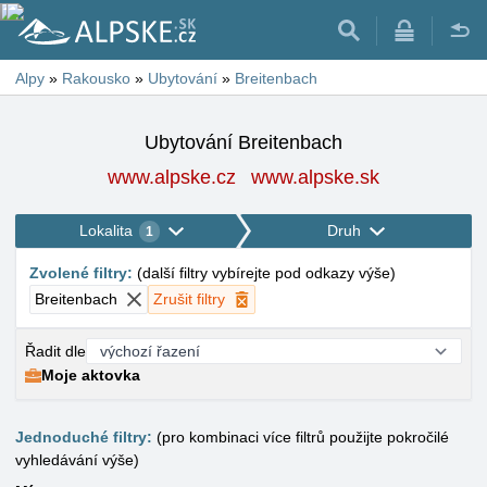
Alpy
»
Rakousko
»
Ubytování
»
Breitenbach
Ubytování Breitenbach
www.alpske.cz
www.alpske.sk
Lokalita
Druh
1
Zvolené filtry
:
(
další filtry vybírejte pod odkazy výše
)
Breitenbach
Zrušit filtry
Řadit dle
Moje aktovka
Jednoduché filtry:
(pro kombinaci více filtrů použijte pokročilé
vyhledávání výše)