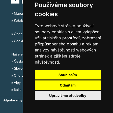
Používáme soubory
cookies
Mapa serveru Alpy - Rakousko
Katalog ubytování
Tyto webové stránky používají
soubory cookies s cílem vylepšení
Osobní údaje
uživatelského prostředí, zobrazení
Cookies
přizpůsobeného obsahu a reklam,
analýzy návštěvnosti webových
Naše servery:
stránek a zjištění zdroje
České hory
návštěvnosti.
Slovenské hory
Souhlasím
Chorvatsko
Alpy
Odmítám
Itálie
Upravit mé předvolby
Alpské ubytování, alpské turistické oblasti, alpské ski areály
-
Copyright © 2010-2026
eProgress s.r.o.