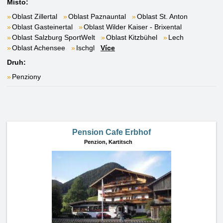
Místo:
Oblast Zillertal
Oblast Paznauntal
Oblast St. Anton
Oblast Gasteinertal
Oblast Wilder Kaiser - Brixental
Oblast Salzburg SportWelt
Oblast Kitzbühel
Lech
Oblast Achensee
Ischgl
Více
Druh:
Penziony
Pension Cafe Erbhof
Penzion,
Kartitsch