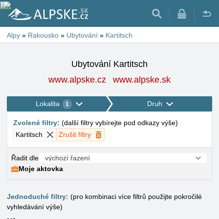
Alpy
»
Rakousko
»
Ubytování
»
Kartitsch
Ubytování Kartitsch
www.alpske.cz
www.alpske.sk
Lokalita
Druh
1
Zvolené filtry
:
(
další filtry vybírejte pod odkazy výše
)
Kartitsch
Zrušit filtry
Řadit dle
Moje aktovka
Jednoduché filtry:
(pro kombinaci více filtrů použijte pokročilé
vyhledávání výše)