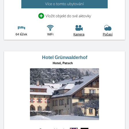
Více o tomto ubytování
Vložit objekt do své aktovky
64 lůžek
WiFi
Kamera
Počasí
Hotel Grünwalderhof
Hotel,
Patsch