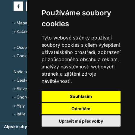
Používáme soubory
cookies
Mapa serveru Alpy - Rakousko
Katalog ubytování
Tyto webové stránky používají
soubory cookies s cílem vylepšení
Osobní údaje
uživatelského prostředí, zobrazení
Cookies
přizpůsobeného obsahu a reklam,
analýzy návštěvnosti webových
Naše servery:
stránek a zjištění zdroje
České hory
návštěvnosti.
Slovenské hory
Souhlasím
Chorvatsko
Alpy
Odmítám
Itálie
Upravit mé předvolby
Alpské ubytování, alpské turistické oblasti, alpské ski areály
-
Copyright © 2010-2026
eProgress s.r.o.