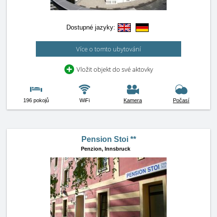
Dostupné jazyky:
Více o tomto ubytování
Vložit objekt do své aktovky
196 pokojů
WiFi
Kamera
Počasí
Pension Stoi **
Penzion,
Innsbruck