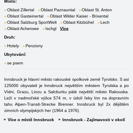
Místo:
Oblast Zillertal
Oblast Paznauntal
Oblast St. Anton
Oblast Gasteinertal
Oblast Wilder Kaiser - Brixental
Oblast Salzburg SportWelt
Oblast Kitzbühel
Lech
Oblast Achensee
Ischgl
Více
Druh:
Hotely
Penziony
Ubytování:
se psem
Innsbruck je hlavní město rakouské spolkové země Tyrolsko. S asi
125000 obyvateli je Innsbruck největším městem Tyrolska a po
Vídni, Grazu, Linzu a Salcburku páté největší město Rakouska.
Leží v nadmořské výšce 574 m, v údolí řeky Inn na dopravním
tahu Alpen-Transit-Strecke Brenner. Innsbruck byl 2x dějištěm
zimních olympijských her (1964 a 1976).
Více o místě Innsbruck
Innsbruck - Zajímavosti v okolí