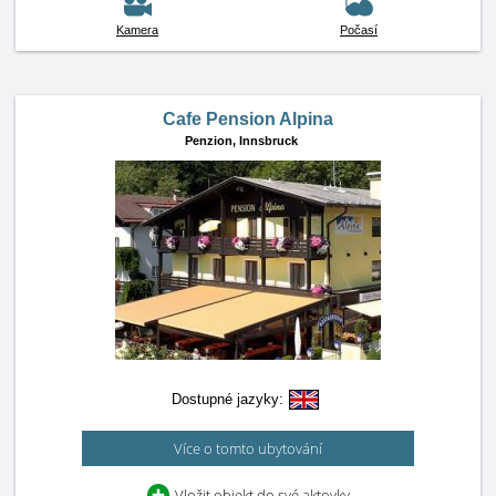
Kamera
Počasí
Cafe Pension Alpina
Penzion,
Innsbruck
Dostupné jazyky:
Více o tomto ubytování
Vložit objekt do své aktovky