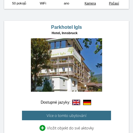
50 pokojů
WiFi
ano
Kamera
Počasí
Parkhotel Igls
Hotel,
Innsbruck
Dostupné jazyky:
Více o tomto ubytování
Vložit objekt do své aktovky