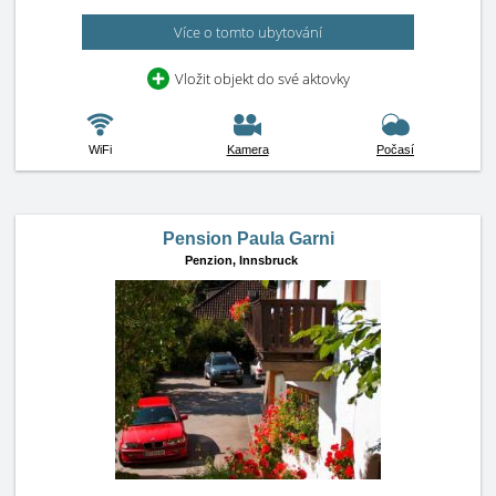
Více o tomto ubytování
Vložit objekt do své aktovky
WiFi
Kamera
Počasí
Pension Paula Garni
Penzion,
Innsbruck