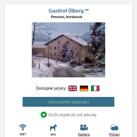
Gasthof Ölberg **
Penzion,
Innsbruck
Dostupné jazyky:
Více o tomto ubytování
Vložit objekt do své aktovky
WiFi
ano
Kamera
Počasí