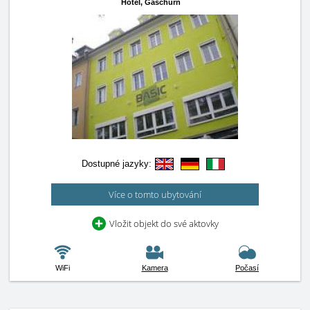
Hotel,
Gaschurn
Dostupné jazyky:
Více o tomto ubytování
Vložit objekt do své aktovky
WiFi
Kamera
Počasí