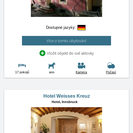
Dostupné jazyky:
Více o tomto ubytování
Vložit objekt do své aktovky
17 pokojů
ano
Kamera
Počasí
Hotel Weisses Kreuz
Hotel,
Innsbruck