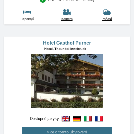
10 pokojů
Kamera
Počasí
Hotel Gasthof Purner
Hotel,
Thaur bei Innsbruck
Dostupné jazyky:
Více o tomto ubytování