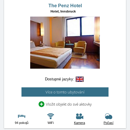
The Penz Hotel
Hotel,
Innsbruck
Dostupné jazyky:
Více o tomto ubytování
Vložit objekt do své aktovky
94 pokojů
WiFi
Kamera
Počasí