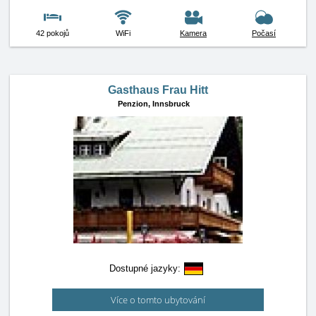
42 pokojů
WiFi
Kamera
Počasí
Gasthaus Frau Hitt
Penzion,
Innsbruck
Dostupné jazyky:
Více o tomto ubytování