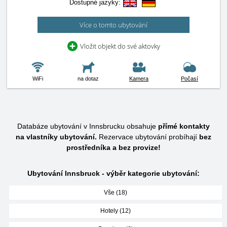
Dostupné jazyky:
Více o tomto ubytování
Vložit objekt do své aktovky
WiFi
na dotaz
Kamera
Počasí
Databáze ubytování v Innsbrucku obsahuje
přímé kontakty
na vlastníky ubytování.
Rezervace ubytování probíhají
bez
prostředníka a bez provize!
Ubytování Innsbruck - výběr kategorie ubytování:
Vše (18)
Hotely (12)