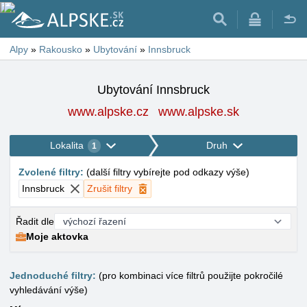
Alpy
»
Rakousko
»
Ubytování
»
Innsbruck
Ubytování Innsbruck
www.alpske.cz
www.alpske.sk
Lokalita
Druh
1
Zvolené filtry
:
(
další filtry vybírejte pod odkazy výše
)
Innsbruck
Zrušit filtry
Řadit dle
Moje aktovka
Jednoduché filtry:
(pro kombinaci více filtrů použijte pokročilé
vyhledávání výše)