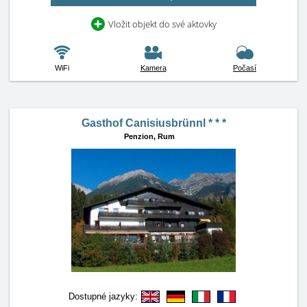
Vložit objekt do své aktovky
WiFi
Kamera
Počasí
Gasthof Canisiusbrünnl * * *
Penzion,
Rum
Dostupné jazyky: