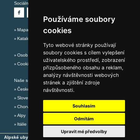
Sociální sítě:
Používáme soubory
cookies
Mapa serveru Alpy - Rakousko
Katalog ubytování
Tyto webové stránky používají
soubory cookies s cílem vylepšení
Osobní údaje
uživatelského prostředí, zobrazení
Cookies
přizpůsobeného obsahu a reklam,
analýzy návštěvnosti webových
Naše servery:
stránek a zjištění zdroje
České hory
návštěvnosti.
Slovenské hory
Souhlasím
Chorvatsko
Alpy
Odmítám
Itálie
Upravit mé předvolby
Alpské ubytování, alpské turistické oblasti, alpské ski areály
-