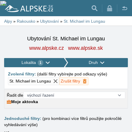
Alpy
»
Rakousko
»
Ubytování
»
St. Michael im Lungau
Ubytování St. Michael im Lungau
www.alpske.cz
www.alpske.sk
Lokalita
Druh
1
Zvolené filtry
:
(
další filtry vybírejte pod odkazy výše
)
St. Michael im Lungau
Zrušit filtry
Řadit dle
Moje aktovka
Jednoduché filtry:
(pro kombinaci více filtrů použijte pokročilé
vyhledávání výše)