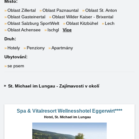
Místo:
Oblast Zillertal
Oblast Paznauntal
Oblast St. Anton
Oblast Gasteinertal
Oblast Wilder Kaiser - Brixental
Oblast Salzburg SportWelt
Oblast Kitzbühel
Lech
Oblast Achensee
Ischgl
Více
Druh:
Hotely
Penziony
Apartmány
Ubytování:
se psem
St. Michael im Lungau - Zajímavosti v okolí
Spa & Vitalresort Wellnesshotel Eggerwirt****
Hotel,
St. Michael im Lungau