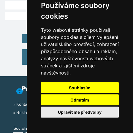
Používáme soubory
Rietz (28 km)
cookies
Gramais (28 km)
Tyto webové stránky používají
soubory cookies s cílem vylepšení
Home Alpy - Rakousko
uživatelského prostředí, zobrazení
přizpůsobeného obsahu a reklam,
Ubytování Alpy - Rakousko
analýzy návštěvnosti webových
(katalog ubytování)
stránek a zjištění zdroje
návštěvnosti.
Souhlasím
Odmítám
Kontakt
Upravit mé předvolby
Reklama
Sociální sítě: