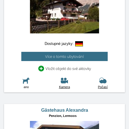
Dostupné jazyky:
Více o tomto ubytování
Vložit objekt do své aktovky
ano
Kamera
Počasí
Gästehaus Alexandra
Penzion,
Lermoos