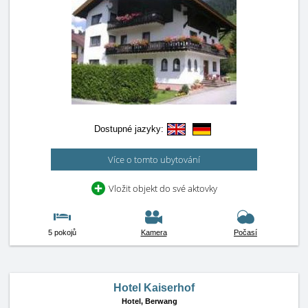
Dostupné jazyky:
Více o tomto ubytování
Vložit objekt do své aktovky
5 pokojů
Kamera
Počasí
Hotel Kaiserhof
Hotel,
Berwang