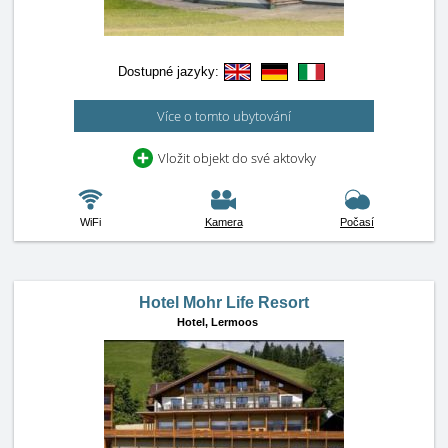
Dostupné jazyky:
Více o tomto ubytování
Vložit objekt do své aktovky
WiFi
Kamera
Počasí
Hotel Mohr Life Resort
Hotel,
Lermoos