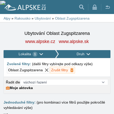
Alpy
»
Rakousko
»
Ubytování
»
Oblast Zugspitzarena
Ubytování Oblast Zugspitzarena
www.alpske.cz
www.alpske.sk
Lokalita
Druh
1
Zvolené filtry
:
(
další filtry vybírejte pod odkazy výše
)
Oblast Zugspitzarena
Zrušit filtry
Řadit dle
Moje aktovka
Jednoduché filtry:
(pro kombinaci více filtrů použijte pokročilé
vyhledávání výše)