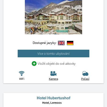
Dostupné jazyky:
Více o tomto ubytování
Vložit objekt do své aktovky
WiFi
Kamera
Počasí
Hotel Hubertushof
Hotel,
Lermoos