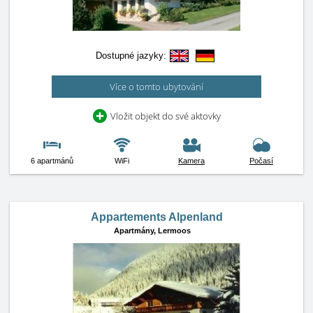
Dostupné jazyky:
Více o tomto ubytování
Vložit objekt do své aktovky
6 apartmánů
WiFi
Kamera
Počasí
Appartements Alpenland
Apartmány,
Lermoos