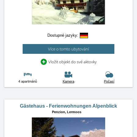
Dostupné jazyky:
Více o tomto ubytování
Vložit objekt do své aktovky
4 apartmánů
Kamera
Počasí
Gästehaus - Ferienwohnungen Alpenblick
Penzion,
Lermoos