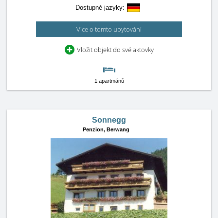
Dostupné jazyky:
Více o tomto ubytování
Vložit objekt do své aktovky
1 apartmánů
Sonnegg
Penzion,
Berwang