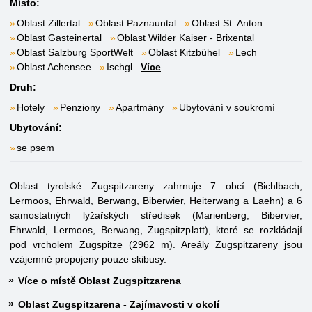
Místo:
Oblast Zillertal
Oblast Paznauntal
Oblast St. Anton
Oblast Gasteinertal
Oblast Wilder Kaiser - Brixental
Oblast Salzburg SportWelt
Oblast Kitzbühel
Lech
Oblast Achensee
Ischgl
Více
Druh:
Hotely
Penziony
Apartmány
Ubytování v soukromí
Ubytování:
se psem
Oblast tyrolské Zugspitzareny zahrnuje 7 obcí (Bichlbach,
Lermoos, Ehrwald, Berwang, Biberwier, Heiterwang a Laehn) a 6
samostatných lyžařských středisek (Marienberg, Bibervier,
Ehrwald, Lermoos, Berwang, Zugspitzplatt), které se rozkládají
pod vrcholem Zugspitze (2962 m). Areály Zugspitzareny jsou
vzájemně propojeny pouze skibusy.
Více o místě Oblast Zugspitzarena
Oblast Zugspitzarena - Zajímavosti v okolí