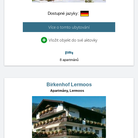
Dostupné jazyky:
Více o tomto ubytování
Vložit objekt do své aktovky
8 apartmánů
Birkenhof Lermoos
Apartmány,
Lermoos