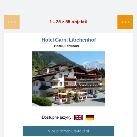
<<<
>>>
1 - 25 z 55 objektů
Hotel Garni Lärchenhof
Hotel,
Lermoos
Dostupné jazyky:
Více o tomto ubytování