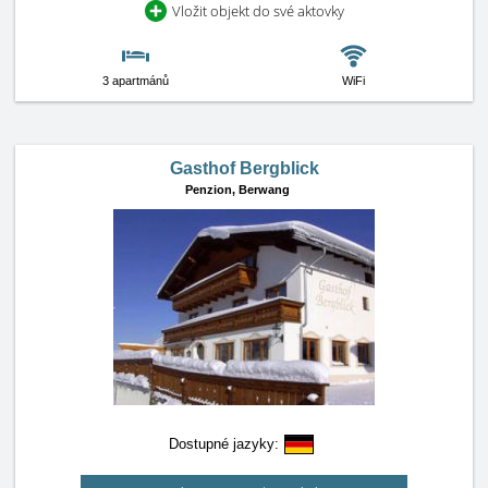
Vložit objekt do své aktovky
3 apartmánů
WiFi
Gasthof Bergblick
Penzion,
Berwang
Dostupné jazyky: