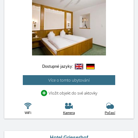
Dostupné jazyky:
Více o tomto ubytování
Vložit objekt do své aktovky
WiFi
Kamera
Počasí
Hotel Grieserhof