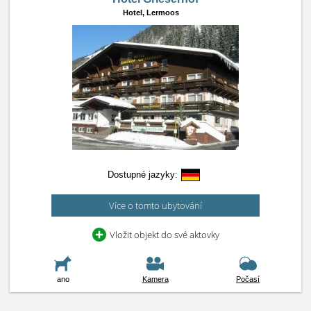
Hotel,
Lermoos
Dostupné jazyky:
Více o tomto ubytování
Vložit objekt do své aktovky
ano
Kamera
Počasí