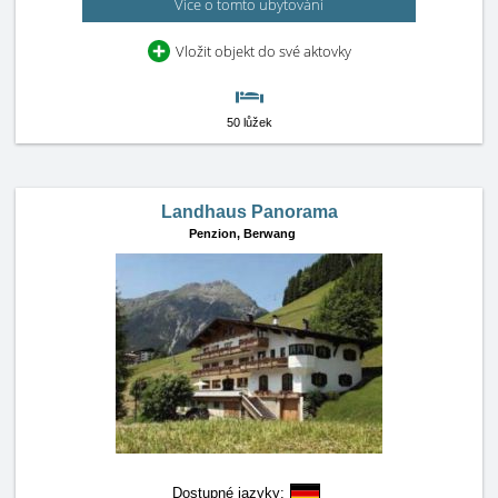
Více o tomto ubytování
Vložit objekt do své aktovky
50 lůžek
Landhaus Panorama
Penzion,
Berwang
Dostupné jazyky: