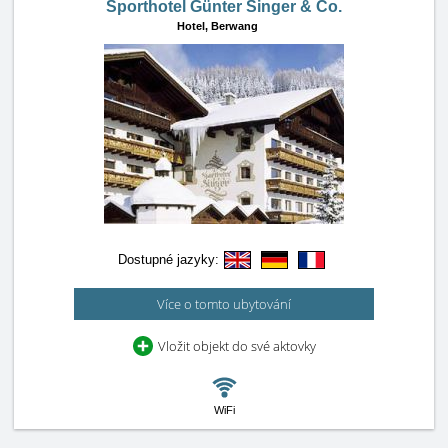
Sporthotel Günter Singer & Co.
Hotel,
Berwang
Dostupné jazyky:
Více o tomto ubytování
Vložit objekt do své aktovky
WiFi