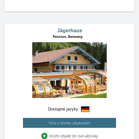
Jägerhaus
Penzion,
Berwang
Dostupné jazyky:
Více o tomto ubytování
Vložit objekt do své aktovky