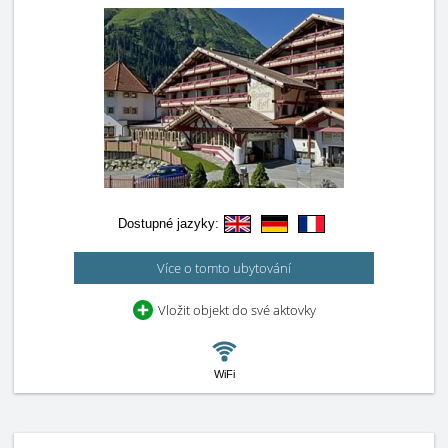
Dostupné jazyky:
Více o tomto ubytování
Vložit objekt do své aktovky
WiFi