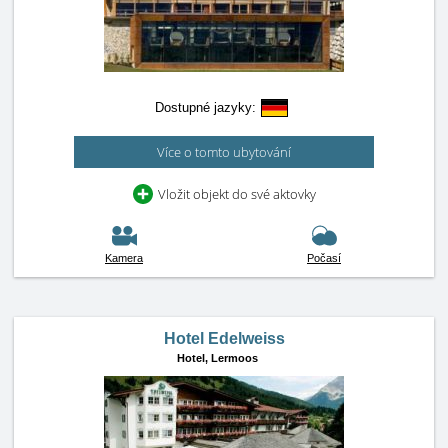
Dostupné jazyky:
Více o tomto ubytování
Vložit objekt do své aktovky
Kamera
Počasí
Hotel Edelweiss
Hotel,
Lermoos