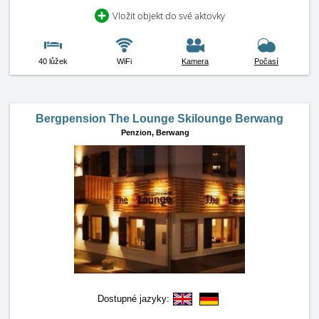
Vložit objekt do své aktovky
40 lůžek
WiFi
Kamera
Počasí
Bergpension The Lounge Skilounge Berwang
Penzion,
Berwang
Dostupné jazyky: