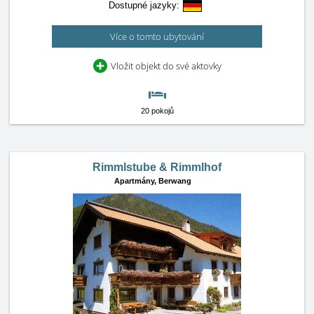
Dostupné jazyky:
Více o tomto ubytování
Vložit objekt do své aktovky
20 pokojů
Rimmlstube & Rimmlhof
Apartmány,
Berwang