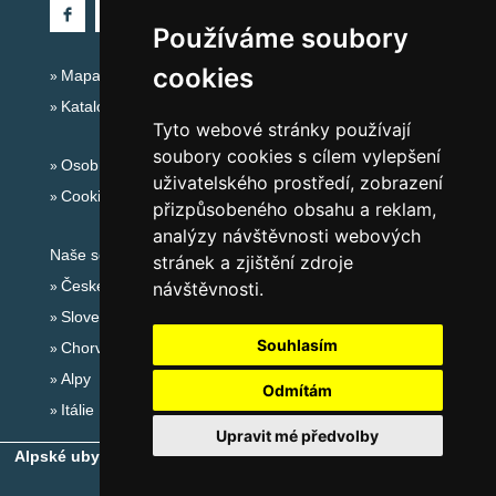
Používáme soubory
cookies
Mapa serveru Alpy - Rakousko
Katalog ubytování
Tyto webové stránky používají
soubory cookies s cílem vylepšení
Osobní údaje
uživatelského prostředí, zobrazení
Cookies
přizpůsobeného obsahu a reklam,
analýzy návštěvnosti webových
Naše servery:
stránek a zjištění zdroje
České hory
návštěvnosti.
Slovenské hory
Souhlasím
Chorvatsko
Alpy
Odmítám
Itálie
Upravit mé předvolby
Alpské ubytování, alpské turistické oblasti, alpské ski areály
-
Copyright © 2010-2026
eProgress s.r.o.