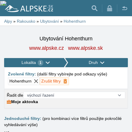
Alpy
»
Rakousko
»
Ubytování
»
Hohenthurn
Ubytování Hohenthurn
www.alpske.cz
www.alpske.sk
Lokalita
Druh
1
Zvolené filtry
:
(
další filtry vybírejte pod odkazy výše
)
Hohenthurn
Zrušit filtry
Řadit dle
Moje aktovka
Jednoduché filtry:
(pro kombinaci více filtrů použijte pokročilé
vyhledávání výše)