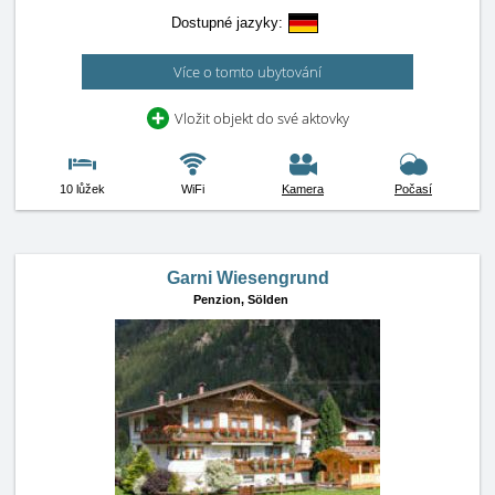
Dostupné jazyky:
Více o tomto ubytování
Vložit objekt do své aktovky
10 lůžek
WiFi
Kamera
Počasí
Garni Wiesengrund
Penzion,
Sölden