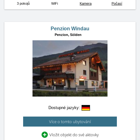
3 pokojů
WiFi
Kamera
Počasí
Penzion Windau
Penzion,
Sölden
Dostupné jazyky:
Více o tomto ubytování
Vložit objekt do své aktovky