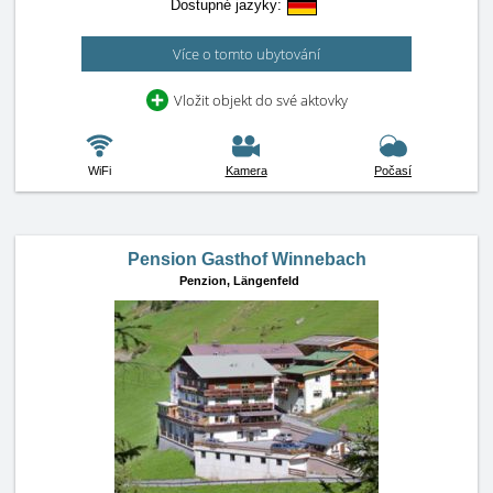
Dostupné jazyky:
Více o tomto ubytování
Vložit objekt do své aktovky
WiFi
Kamera
Počasí
Pension Gasthof Winnebach
Penzion,
Längenfeld