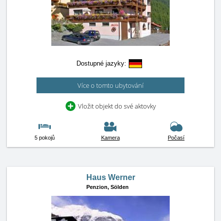
Dostupné jazyky:
Více o tomto ubytování
Vložit objekt do své aktovky
5 pokojů
Kamera
Počasí
Haus Werner
Penzion,
Sölden