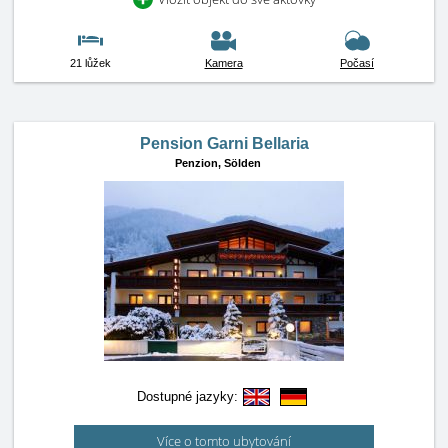
21 lůžek
Kamera
Počasí
Pension Garni Bellaria
Penzion,
Sölden
Dostupné jazyky:
Více o tomto ubytování