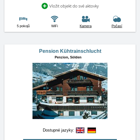
Vložit objekt do své aktovky
5 pokojů
WiFi
Kamera
Počasí
Pension Kühtrainschlucht
Penzion,
Sölden
Dostupné jazyky: