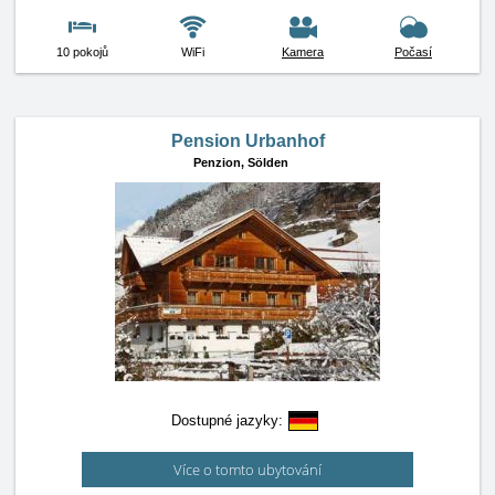
10 pokojů
WiFi
Kamera
Počasí
Pension Urbanhof
Penzion,
Sölden
Dostupné jazyky:
Více o tomto ubytování