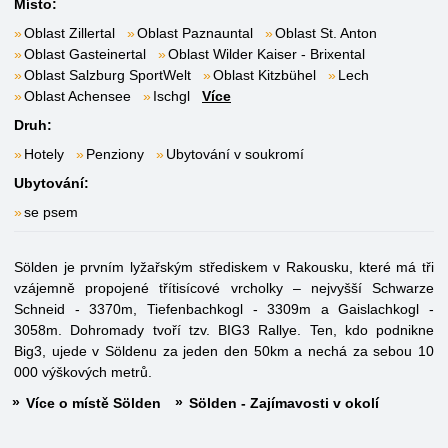
Místo:
Oblast Zillertal
Oblast Paznauntal
Oblast St. Anton
Oblast Gasteinertal
Oblast Wilder Kaiser - Brixental
Oblast Salzburg SportWelt
Oblast Kitzbühel
Lech
Oblast Achensee
Ischgl
Více
Druh:
Hotely
Penziony
Ubytování v soukromí
Ubytování:
se psem
Sölden je prvním lyžařským střediskem v Rakousku, které má tři
vzájemně propojené třítisícové vrcholky – nejvyšší Schwarze
Schneid - 3370m, Tiefenbachkogl - 3309m a Gaislachkogl -
3058m. Dohromady tvoří tzv. BIG3 Rallye. Ten, kdo podnikne
Big3, ujede v Söldenu za jeden den 50km a nechá za sebou 10
000 výškových metrů.
Více o místě Sölden
Sölden - Zajímavosti v okolí