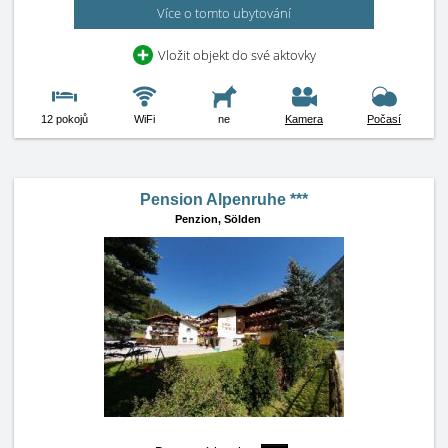
Více o tomto ubytování
Vložit objekt do své aktovky
12 pokojů
WiFi
ne
Kamera
Počasí
Pension Alpenruhe ***
Penzion,
Sölden