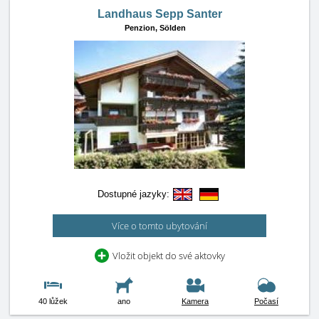
Landhaus Sepp Santer
Penzion,
Sölden
Dostupné jazyky:
Více o tomto ubytování
Vložit objekt do své aktovky
40 lůžek
ano
Kamera
Počasí