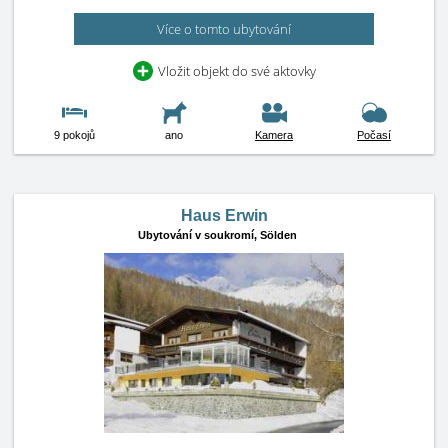
Více o tomto ubytování
Vložit objekt do své aktovky
9 pokojů
ano
Kamera
Počasí
Haus Erwin
Ubytování v soukromí,
Sölden