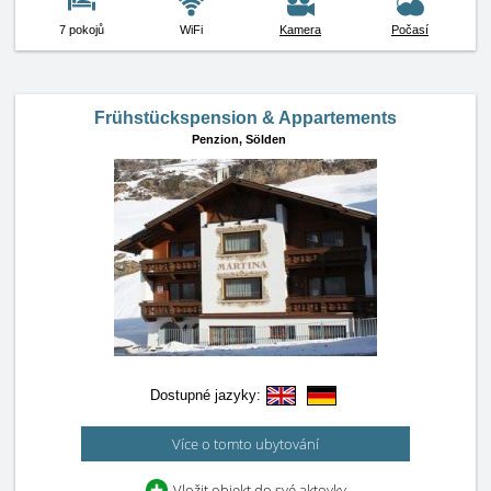
7 pokojů
WiFi
Kamera
Počasí
Frühstückspension & Appartements
Penzion,
Sölden
Dostupné jazyky:
Více o tomto ubytování
Vložit objekt do své aktovky