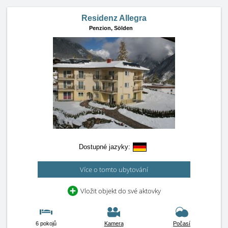
Residenz Allegra
Penzion,
Sölden
Dostupné jazyky:
Více o tomto ubytování
Vložit objekt do své aktovky
6 pokojů
Kamera
Počasí