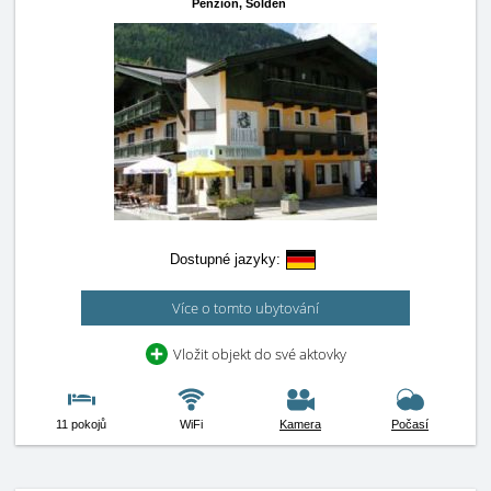
Penzion,
Sölden
Dostupné jazyky:
Více o tomto ubytování
Vložit objekt do své aktovky
11 pokojů
WiFi
Kamera
Počasí