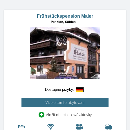
Frühstückspension Maier
Penzion,
Sölden
Dostupné jazyky:
Více o tomto ubytování
Vložit objekt do své aktovky