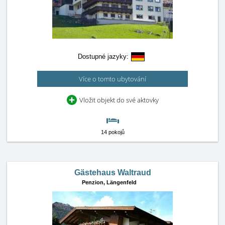
Dostupné jazyky:
Více o tomto ubytování
Vložit objekt do své aktovky
14 pokojů
Gästehaus Waltraud
Penzion,
Längenfeld