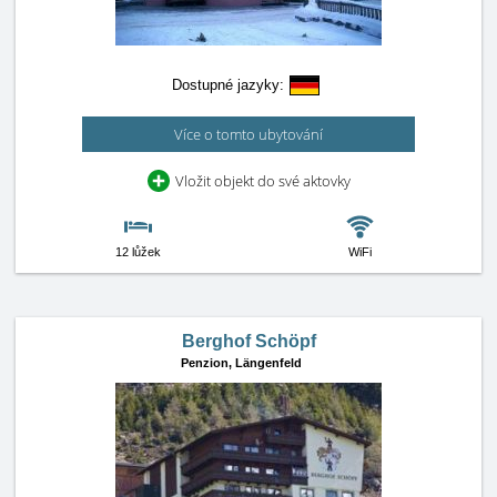
Dostupné jazyky:
Více o tomto ubytování
Vložit objekt do své aktovky
12 lůžek
WiFi
Berghof Schöpf
Penzion,
Längenfeld