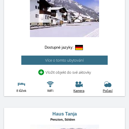
Dostupné jazyky:
Více o tomto ubytování
Vložit objekt do své aktovky
8 lůžek
WiFi
Kamera
Počasí
Haus Tanja
Penzion,
Sölden