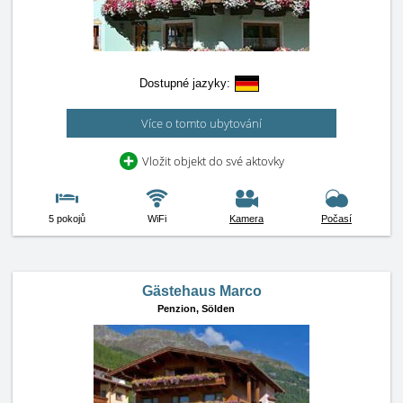
Dostupné jazyky:
Více o tomto ubytování
Vložit objekt do své aktovky
5 pokojů
WiFi
Kamera
Počasí
Gästehaus Marco
Penzion,
Sölden