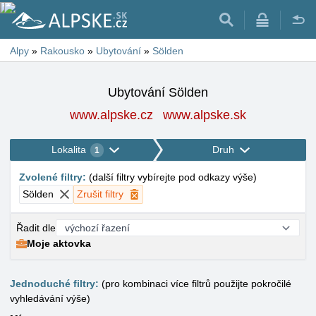
Alpy
»
Rakousko
»
Ubytování
»
Sölden
Ubytování Sölden
www.alpske.cz
www.alpske.sk
Lokalita
Druh
1
Zvolené filtry
:
(
další filtry vybírejte pod odkazy výše
)
Sölden
Zrušit filtry
Řadit dle
Moje aktovka
Jednoduché filtry:
(pro kombinaci více filtrů použijte pokročilé
vyhledávání výše)