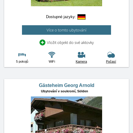
Dostupné jazyky:
Více o tomto ubytování
Vložit objekt do své aktovky
5 pokojů
WiFi
Kamera
Počasí
Gästeheim Georg Arnold
Ubytování v soukromí,
Sölden