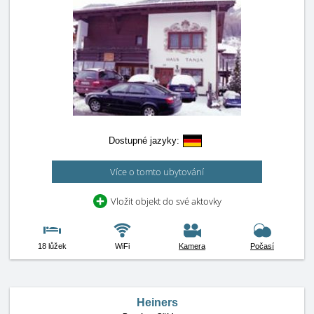
Dostupné jazyky:
Více o tomto ubytování
Vložit objekt do své aktovky
18 lůžek
WiFi
Kamera
Počasí
Heiners