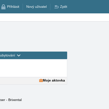
Přihlásit
Nový uživatel
Zpět
ubytování
Moje aktovka
ser - Brixental