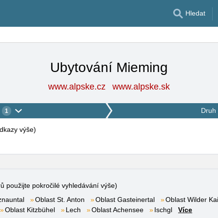
Hledat
Ubytování Mieming
www.alpske.cz
www.alpske.sk
Druh 
1
 odkazy výše
)
rů použijte pokročilé vyhledávání výše)
znauntal
Oblast St. Anton
Oblast Gasteinertal
Oblast Wilder Kai
Oblast Kitzbühel
Lech
Oblast Achensee
Ischgl
Více