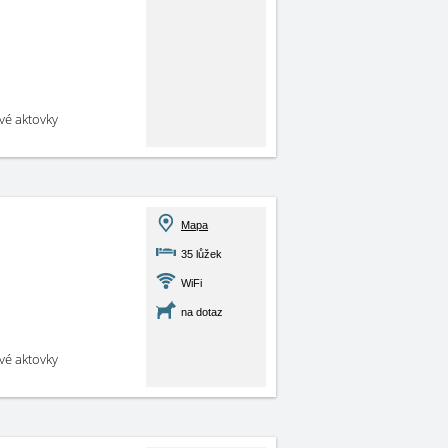
své aktovky
Mapa
35 lůžek
WiFi
na dotaz
své aktovky