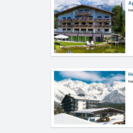
Ap
Kat
Ho
Kat