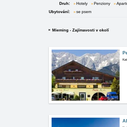
Druh:
Hotely
Penziony
Apar
Ubytování:
se psem
Mieming - Zajímavosti v okolí
P
Kat
Al