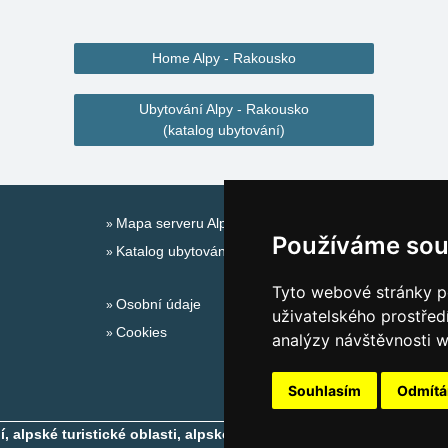
Home Alpy - Rakousko
Ubytování Alpy - Rakousko
(katalog ubytování)
Mapa serveru Alpy - Rakousko
Používáme sou
Katalog ubytování
Tyto webové stránky po
Osobní údaje
uživatelského prostřed
Cookies
analýzy návštěvnosti w
Souhlasím
Odmít
 alpské turistické oblasti, alpské ski areály
- Copyright © 2010-2