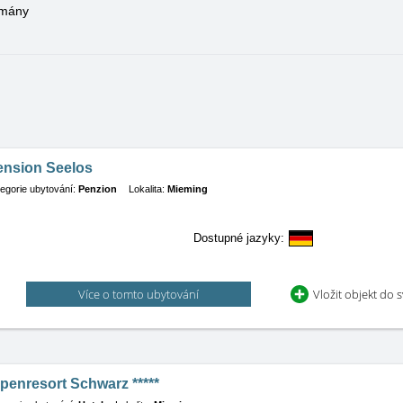
tmány
ension Seelos
egorie ubytování:
Penzion
Lokalita:
Mieming
Dostupné jazyky:
Více o tomto ubytování
Vložit objekt do 
penresort Schwarz *****