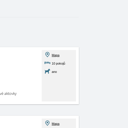
Mapa
10 pokojů
ano
své aktovky
Mapa