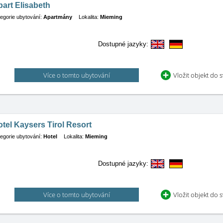
art Elisabeth
egorie ubytování:
Apartmány
Lokalita:
Mieming
Dostupné jazyky:
Více o tomto ubytování
Vložit objekt do 
tel Kaysers Tirol Resort
egorie ubytování:
Hotel
Lokalita:
Mieming
Dostupné jazyky:
Více o tomto ubytování
Vložit objekt do 