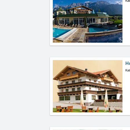
Kat
Ho
Kat