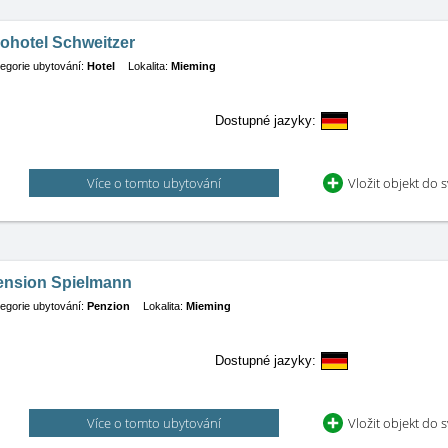
ohotel Schweitzer
egorie ubytování:
Hotel
Lokalita:
Mieming
Dostupné jazyky:
Více o tomto ubytování
Vložit objekt do 
ension Spielmann
egorie ubytování:
Penzion
Lokalita:
Mieming
Dostupné jazyky:
Více o tomto ubytování
Vložit objekt do 