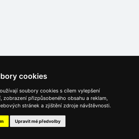
Naše servery:
bory cookies
České hory
Slovenské hory
užívají soubory cookies s cílem vylepšení
Chorvatsko
í, zobrazení přizpůsobeného obsahu a reklam,
Alpy
ebových stránek a zjištění zdroje návštěvnosti.
Itálie
ám
Upravit mé předvolby
026
eProgress s.r.o.