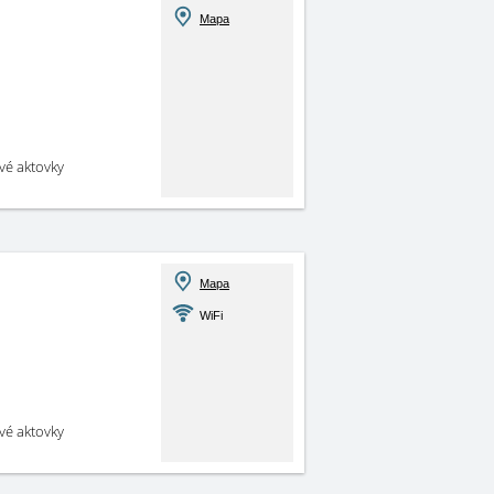
Mapa
své aktovky
Mapa
WiFi
své aktovky