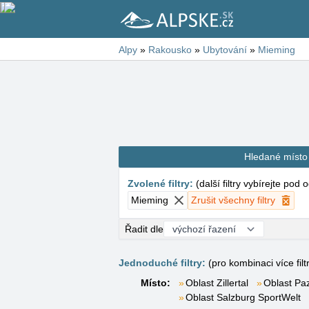
Alpy
»
Rakousko
»
Ubytování
»
Mieming
Hledané místo
Zvolené filtry
:
(
další filtry vybírejte pod
Mieming
Zrušit všechny filtry
Řadit dle
Jednoduché filtry:
(pro kombinaci více filt
Místo:
Oblast Zillertal
Oblast Pa
Oblast Salzburg SportWelt