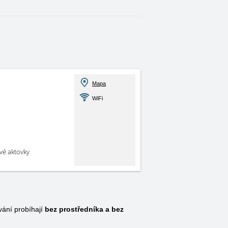
Mapa
WiFi
své aktovky
ání probíhají
bez prostředníka a bez