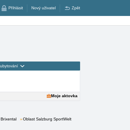
Přihlásit
Nový uživatel
Zpět
ubytování
Moje aktovka
 Brixental
Oblast Salzburg SportWelt