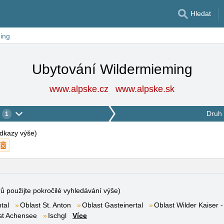
Hledat
ing
Ubytování Wildermieming
www.alpske.cz
www.alpske.sk
Druh 
1
 odkazy výše
)
rů použijte pokročilé vyhledávání výše)
tal
Oblast St. Anton
Oblast Gasteinertal
Oblast Wilder Kaiser -
st Achensee
Ischgl
Více