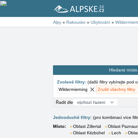
Alpy
»
Rakousko
»
Ubytování
»
Wildermiem
Hledané místo
Zvolené filtry
:
(
další filtry vybírejte pod
Wildermieming
Zrušit všechny filtry
Řadit dle
Jednoduché filtry:
(pro kombinaci více filt
Místo:
Oblast Zillertal
Oblast Paznaun
Oblast Kitzbühel
Lech
Obla