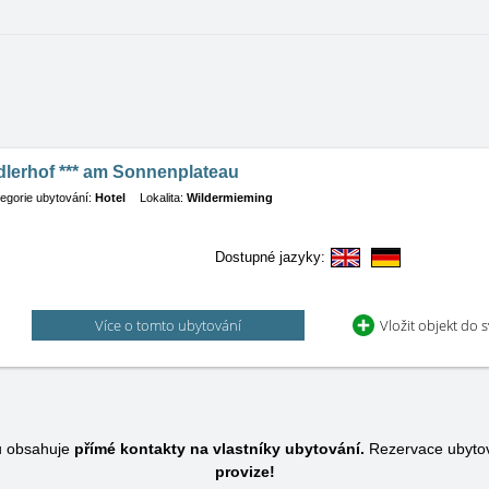
dlerhof *** am Sonnenplateau
egorie ubytování:
Hotel
Lokalita:
Wildermieming
Dostupné jazyky:
Více o tomto ubytování
Vložit objekt do 
u obsahuje
přímé kontakty na vlastníky ubytování.
Rezervace ubytov
provize!