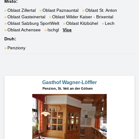
Místo:
Oblast Zillertal
Oblast Paznauntal
Oblast St. Anton
Oblast Gasteinertal
Oblast Wilder Kaiser - Brixental
Oblast Salzburg SportWelt
Oblast Kitzbühel
Lech
Oblast Achensee
Ischgl
Více
Druh:
Penziony
Gasthof Wagner-Löffler
Penzion,
St. Veit an der Gölsen