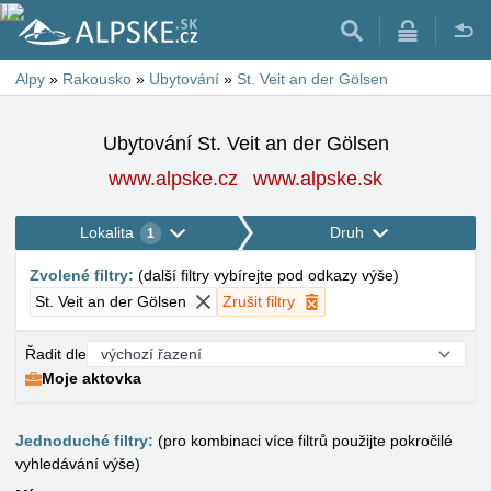
Alpy
»
Rakousko
»
Ubytování
»
St. Veit an der Gölsen
Ubytování St. Veit an der Gölsen
www.alpske.cz
www.alpske.sk
Lokalita
Druh
1
Zvolené filtry
:
(
další filtry vybírejte pod odkazy výše
)
St. Veit an der Gölsen
Zrušit filtry
Řadit dle
Moje aktovka
Jednoduché filtry:
(pro kombinaci více filtrů použijte pokročilé
vyhledávání výše)