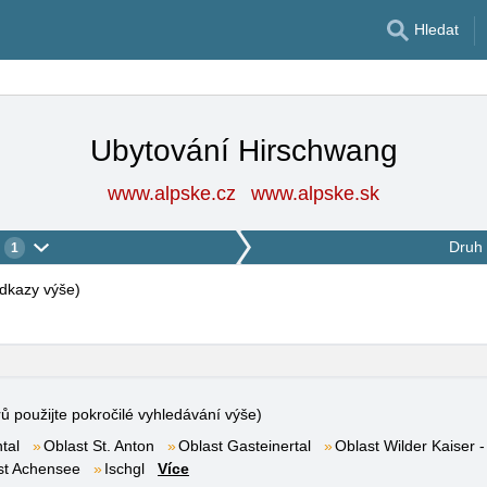
Hledat
Ubytování Hirschwang
www.alpske.cz
www.alpske.sk
Druh 
1
 odkazy výše
)
rů použijte pokročilé vyhledávání výše)
tal
Oblast St. Anton
Oblast Gasteinertal
Oblast Wilder Kaiser -
st Achensee
Ischgl
Více