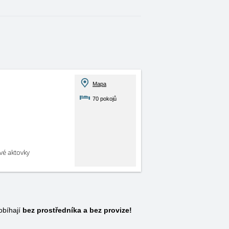
Mapa
70 pokojů
své aktovky
obíhají
bez prostředníka a bez provize!