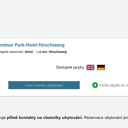
eminar Park-Hotel Hirschwang
egorie ubytování:
Hotel
Lokalita:
Hirschwang
Dostupné jazyky:
Více o tomto ubytování
Vložit objekt do 
huje
přímé kontakty na vlastníky ubytování.
Rezervace ubytování pr