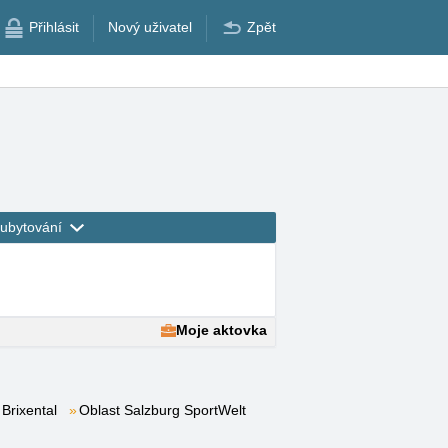
Přihlásit
Nový uživatel
Zpět
ubytování
Moje aktovka
 Brixental
Oblast Salzburg SportWelt