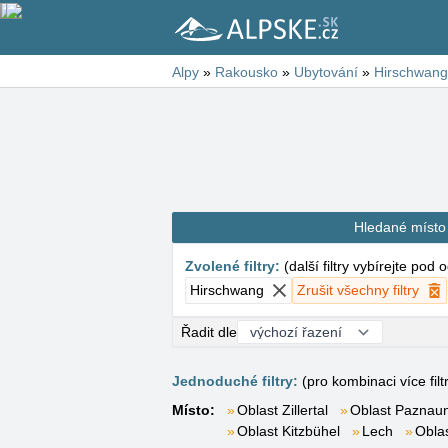
Alpy
»
Rakousko
»
Ubytování
»
Hirschwang
Hledané místo
Zvolené filtry
:
(
další filtry vybírejte pod
Hirschwang
Zrušit všechny filtry
Řadit dle
Jednoduché filtry:
(pro kombinaci více filt
Místo:
Oblast Zillertal
Oblast Paznaun
Oblast Kitzbühel
Lech
Obla