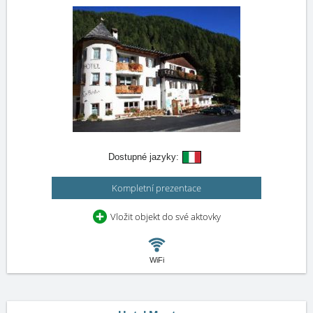
Dostupné jazyky:
Kompletní prezentace
Vložit objekt do své aktovky
WiFi