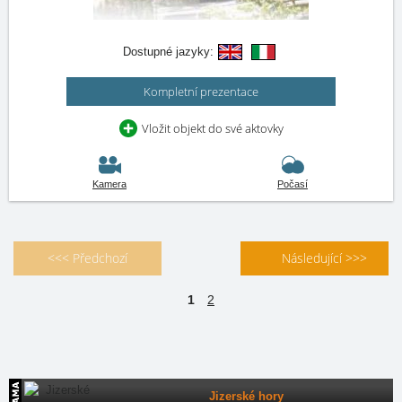
Dostupné jazyky:
Kompletní prezentace
Vložit objekt do své aktovky
Kamera
Počasí
<<< Předchozí
Následující >>>
1
2
Jizerské hory