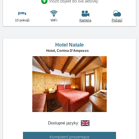
Vložit objekt do své aktovky
10 pokojů
WiFi
Kamera
Počasí
Hotel Natale
Hotel,
Cortina D'Ampezzo
Dostupné jazyky:
Kompletní prezentace