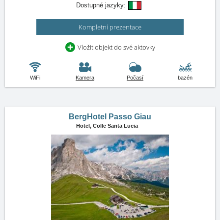
Dostupné jazyky:
Kompletní prezentace
Vložit objekt do své aktovky
WiFi
Kamera
Počasí
bazén
BergHotel Passo Giau
Hotel,
Colle Santa Lucia