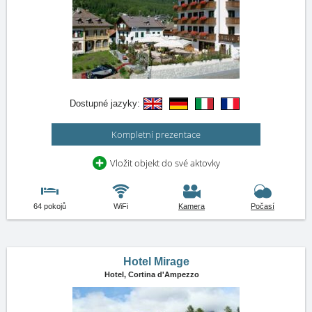
Dostupné jazyky:
Kompletní prezentace
Vložit objekt do své aktovky
64 pokojů
WiFi
Kamera
Počasí
Hotel Mirage
Hotel,
Cortina d'Ampezzo