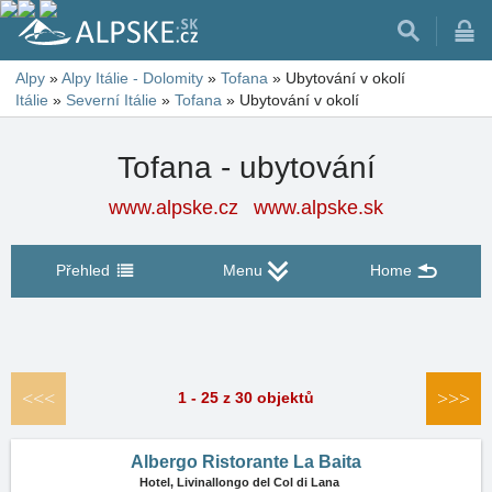
Alpy
»
Alpy Itálie - Dolomity
»
Tofana
»
Ubytování v okolí
Itálie
»
Severní Itálie
»
Tofana
»
Ubytování v okolí
Tofana - ubytování
www.alpske.cz
www.alpske.sk
Přehled
Menu
Home
<<<
>>>
1 - 25 z 30 objektů
Albergo Ristorante La Baita
Hotel,
Livinallongo del Col di Lana