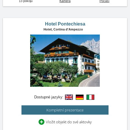
13 pokojů
Kamera
Počasí
Hotel Pontechiesa
Hotel,
Cortina d'Ampezzo
Dostupné jazyky:
Kompletní prezentace
Vložit objekt do své aktovky