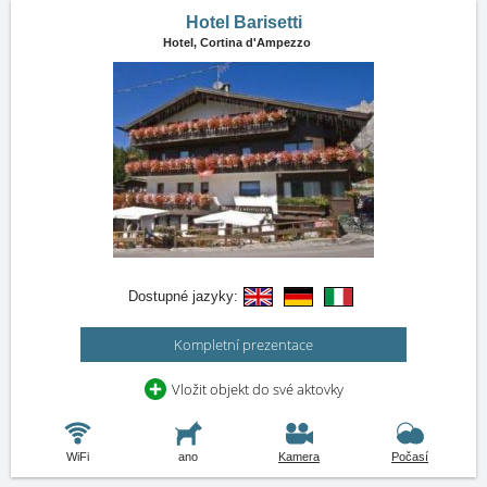
Hotel Barisetti
Hotel,
Cortina d'Ampezzo
Dostupné jazyky:
Kompletní prezentace
Vložit objekt do své aktovky
WiFi
ano
Kamera
Počasí