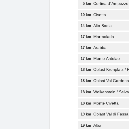
Cortina d´Ampezzo
5 km
Civetta
10 km
Alta Badia
14 km
Marmolada
17 km
Arabba
17 km
Monte Antelao
17 km
Oblast Kronplatz /
18 km
Oblast Val Gardena
18 km
Wolkenstein / Selv
18 km
Monte Civetta
18 km
Oblast Val di Fassa
19 km
Alba
19 km