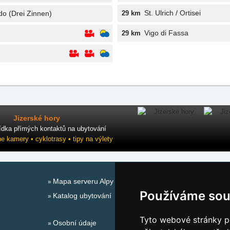
St. Ulrich / Ortisei
do (Drei Zinnen)
29 km
Vigo di Fassa
29 km
Jizerské hory
ídka přímých kontaktů na ubytování
ne kamery • cyklotrasy • tipy na výlety
Mapa serveru Alpy Itálie - Dolomity
Používáme sou
Katalog ubytování
Tyto webové stránky po
Osobní údaje