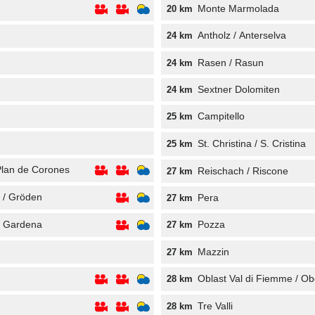
Monte Marmolada
20 km
Antholz / Anterselva
24 km
Rasen / Rasun
24 km
Sextner Dolomiten
24 km
Campitello
25 km
St. Christina / S. Cristina
25 km
 Plan de Corones
Reischach / Riscone
27 km
 / Gröden
Pera
27 km
a Gardena
Pozza
27 km
Mazzin
27 km
Oblast Val di Fiemme / O
28 km
Tre Valli
28 km