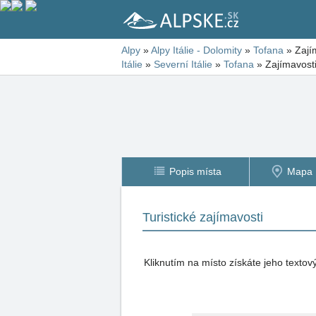
Alpy
»
Alpy Itálie - Dolomity
»
Tofana
»
Zají
Itálie
»
Severní Itálie
»
Tofana
»
Zajímavosti
Popis místa
Mapa
Turistické zajímavosti
Kliknutím na místo získáte jeho texto