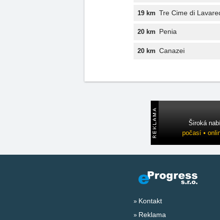
Tre Cime di Lavare
19 km
Penia
20 km
Canazei
20 km
Široká nab
počasí • onli
Kontakt
Reklama