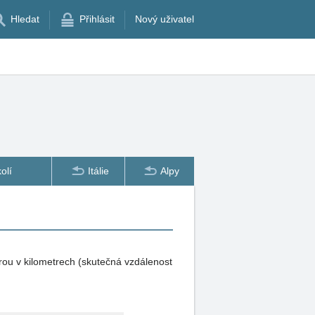
Hledat
Přihlásit
Nový uživatel
olí
Itálie
Alpy
rou v kilometrech (skutečná vzdálenost