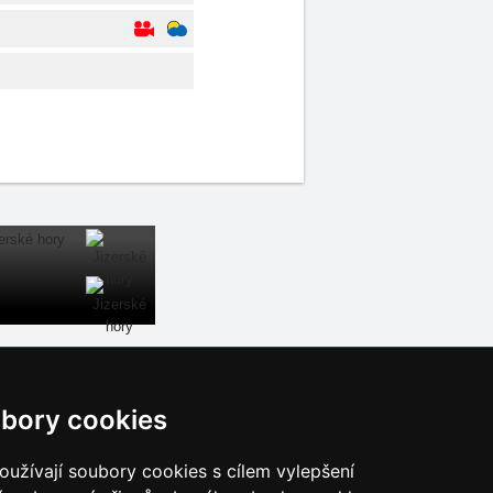
Naše servery:
bory cookies
České hory
Slovenské hory
užívají soubory cookies s cílem vylepšení
Chorvatsko