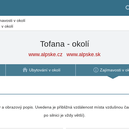
mavosti v okolí
 v okolí
Tofana - okolí
www.alpske.cz
www.alpske.sk
Ubytování v okolí
Zajímavosti v ok
vý a obrazový popis. Uvedena je přibližná vzdálenost místa vzdušnou ča
po silnici je vždy větší).