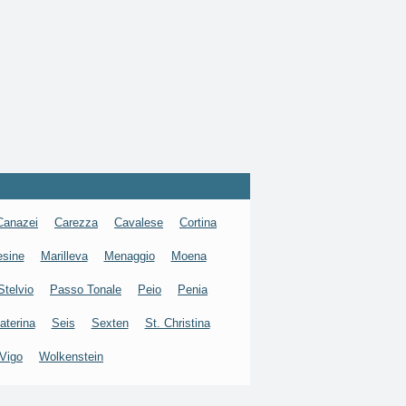
Canazei
Carezza
Cavalese
Cortina
esine
Marilleva
Menaggio
Moena
Stelvio
Passo Tonale
Peio
Penia
aterina
Seis
Sexten
St. Christina
Vigo
Wolkenstein