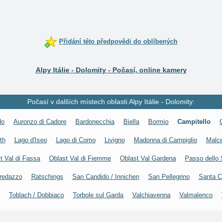
Přidání této předpovědi do oblíbených
Alpy Itálie - Dolomity - Počasí, online kamery
Počasí v dalších místech oblasti Alpy Itálie - Dolomity:
do
Auronzo di Cadore
Bardonecchia
Biella
Bormio
Campitello
th
Lago d'Iseo
Lago di Como
Livigno
Madonna di Campiglio
Malc
t Val di Fassa
Oblast Val di Fiemme
Oblast Val Gardena
Passo dello 
redazzo
Ratschings
San Candido / Innichen
San Pellegrino
Santa C
Toblach / Dobbiaco
Torbole sul Garda
Valchiavenna
Valmalenco