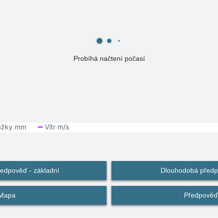
Probíhá načtení počasí
edpověď - základní
Dlouhodobá předpo
Mapa
Předpověď