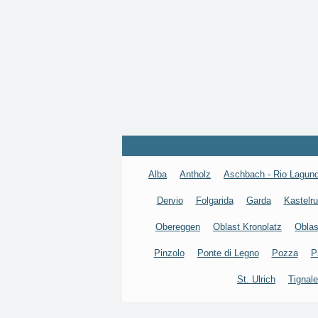
Alba
Antholz
Aschbach - Rio Lagun
Dervio
Folgarida
Garda
Kastelru
Obereggen
Oblast Kronplatz
Oblas
Pinzolo
Ponte di Legno
Pozza
P
St. Ulrich
Tignale