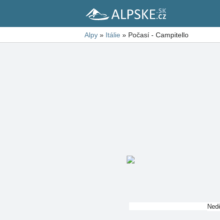
Alpy
»
Itálie
»
Počasí - Campitello
Nedě