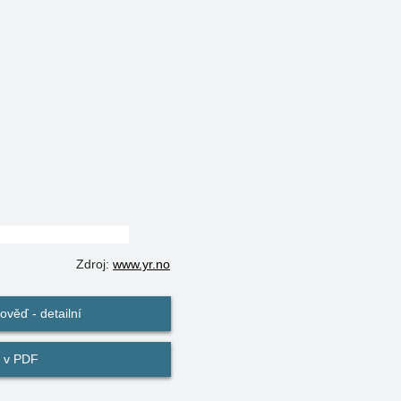
Zdroj:
www.yr.no
věď - detailní
 v PDF